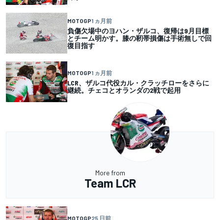
MOTOGP
1 ヵ月前
負傷欠場中のヨハン・ザルコ、復帰は9月目標
とチーム明かす。膝の靭帯損傷は手術無しで回
復目指す
MOTOGP
1 ヵ月前
LCR、ザルコ代役カル・クラッチローをさらに
継続。チェコとオランダの2戦で起用
More from
Team LCR
MOTOGP
25 日前