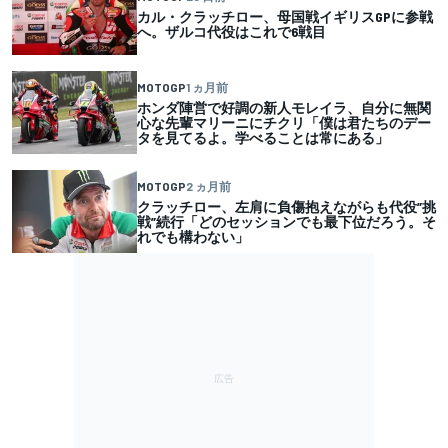
カル・クラッチロー、母国戦イギリスGPに参戦
へ。ザルコ代役はこれで6戦目
MOTOGP
1 ヵ月前
ホンダ陣営で好調の新人モレイラ、自分に無関
心な先輩マリーニにチクリ「僕は君たちのデー
タを見てるよ。学べることは常にある」
MOTOGP
2 ヵ月前
クラッチロー、左肩に負傷抱えながらも代役”挑
戦”続行「どのセッションでも最下位だろう。そ
れでも構わない」