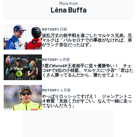
More from
Léna Buffa
MOTOGP
5 日前
波乱万丈の前半戦を過ごしたマルケス兄弟。兄
マルクは「バルセロナでの事故がなければ、弟
がランク首位だったはず」
MOTOGP
1 ヵ月前
7度のMotoGP王者相手に堂々優勝争い！ チェ
コGPで2位の小椋藍、マルケスに“小言”「君はた
くさん勝ってるんだから、勝たせてよ！」
MOTOGP
2 ヵ月前
やっぱりロッシってすげえ！ ジャンアントニ
オ称賛「見抜く力がすごい。なんで一緒に走っ
てないんだろう」