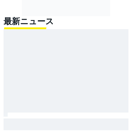
最新ニュース
肉体万全から程遠いベッツェッキ、スプリント3位は”少
しどころじゃない”予想以上の結果「決勝表彰台は難し
いだろう」