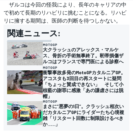
ザルコは今回の怪我により、長年のキャリアの中
で初めて長期のリハビリに挑むことになる。リハビ
リに擁する期間は、医師の判断を待つしかない。
関連ニュース:
MOTOGP
大クラッシュのアレックス・マルケ
ス、骨折の手術無事終了。靭帯損傷ザ
ルコはフランスで専門医による診察へ
MOTOGP
衝撃事故多発のMotoGPカタルニアGP。
アコスタも3回目の再スタートに疑問
「ちょっと賛成できない」 そして小
椋藍の謝罪に感激「あの謙虚さには脱
帽」
MOTOGP
まさに”悪夢の1日”。クラッシュ相次い
だカタルニアGPにライダーたち心境複
雑「リスタート回数に制限設けるべき
か……」