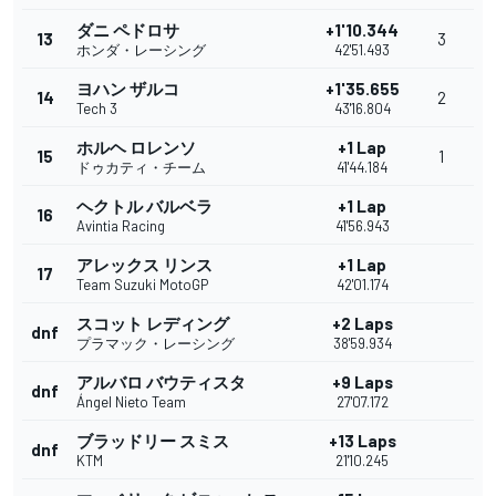
ダニ ペドロサ
+1'10.344
13
3
ホンダ・レーシング
42'51.493
ヨハン ザルコ
+1'35.655
14
2
Tech 3
43'16.804
ホルヘ ロレンソ
+1 Lap
15
1
ドゥカティ・チーム
41'44.184
ヘクトル バルベラ
+1 Lap
16
Avintia Racing
41'56.943
アレックス リンス
+1 Lap
17
Team Suzuki MotoGP
42'01.174
スコット レディング
+2 Laps
dnf
プラマック・レーシング
38'59.934
アルバロ バウティスタ
+9 Laps
dnf
Ángel Nieto Team
27'07.172
ブラッドリー スミス
+13 Laps
dnf
KTM
21'10.245