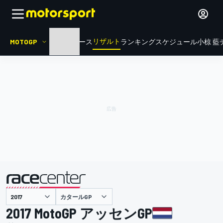
リザルト
MOTOGP
HOME
ニュース
ランキング
スケジュール
小椋 藍
カタールGP
主催
2017 MotoGP アッセンGP