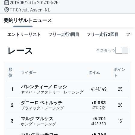
2017/06/23 to 2017/06/25
TT Circuit Assen, NL
要約
リザルト
ニュース
エントリーリスト
フリー走行1回目
フリー走行2回目
フリ
レース
全スタッツ
順
ポイン
ライダー
タイム
位
ト
バレンティーノ ロッシ
1
41'41.149
25
ヤマハ・ファクトリー・レーシング
ダニーロ ペトルッチ
+0.063
2
20
プラマック・レーシング
41'41.212
マルク マルケス
+5.201
3
16
ホンダ・レーシング
41'46.350
カル クラッチロー
+5.243