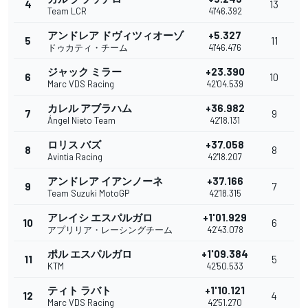
4
13
Team LCR
41'46.392
アンドレア ドヴィツィオーゾ
+5.327
5
11
ドゥカティ・チーム
41'46.476
ジャック ミラー
+23.390
6
10
Marc VDS Racing
42'04.539
カレル アブラハム
+36.982
7
9
Ángel Nieto Team
42'18.131
ロリス バズ
+37.058
8
8
Avintia Racing
42'18.207
アンドレア イアンノーネ
+37.166
9
7
Team Suzuki MotoGP
42'18.315
アレイシ エスパルガロ
+1'01.929
10
6
アプリリア・レーシングチーム
42'43.078
ポル エスパルガロ
+1'09.384
11
5
KTM
42'50.533
ティト ラバト
+1'10.121
12
4
Marc VDS Racing
42'51.270