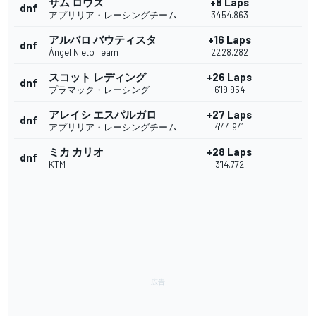
サム ロウズ
+8 Laps
dnf
アプリリア・レーシングチーム
34'54.863
アルバロ バウティスタ
+16 Laps
dnf
Ángel Nieto Team
22'28.282
スコット レディング
+26 Laps
dnf
プラマック・レーシング
6'19.954
アレイシ エスパルガロ
+27 Laps
dnf
アプリリア・レーシングチーム
4'44.941
ミカ カリオ
+28 Laps
dnf
KTM
3'14.772