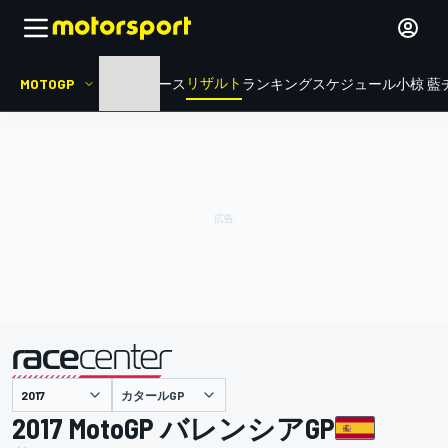
リザルト
MOTOGP
HOME
ニュース
ランキング
スケジュール
小椋 藍
カタールGP
主催
2017 MotoGP バレンシアGP