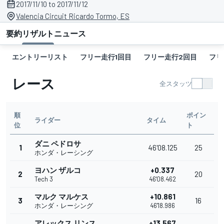
2017/11/10 to 2017/11/12
Valencia Circuit Ricardo Tormo, ES
要約
リザルト
ニュース
エントリーリスト
フリー走行1回目
フリー走行2回目
フリ
レース
全スタッツ
順
ポイン
ライダー
タイム
位
ト
ダニ ペドロサ
1
46'08.125
25
ホンダ・レーシング
ヨハン ザルコ
+0.337
2
20
Tech 3
46'08.462
マルク マルケス
+10.861
3
16
ホンダ・レーシング
46'18.986
アレックス リンス
+13.567