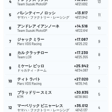
4
13
Team Suzuki MotoGP
46'21.692
バレンティーノ ロッシ
+13.817
5
11
ヤマハ・ファクトリー・レーシング
46'21.942
アンドレア イアンノーネ
+14.516
6
10
Team Suzuki MotoGP
46'22.641
ジャック ミラー
+17.087
7
9
Marc VDS Racing
46'25.212
カル クラッチロー
+17.230
8
8
Team LCR
46'25.355
ミケーレ ピッロ
+25.942
9
7
ドゥカティ・チーム
46'34.067
ティト ラバト
+27.020
10
6
Marc VDS Racing
46'35.145
ブラッドリー スミス
+30.835
11
5
KTM
46'38.960
マーベリック ビニャーレス
+35.012
12
4
ヤマハ・ファクトリー・レーシング
46'43.137