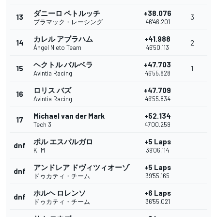
ダニーロ ペトルッチ
+38.076
13
3
プラマック・レーシング
46'46.201
カレル アブラハム
+41.988
14
2
Ángel Nieto Team
46'50.113
ヘクトル バルベラ
+47.703
15
1
Avintia Racing
46'55.828
ロリス バズ
+47.709
16
Avintia Racing
46'55.834
Michael van der Mark
+52.134
17
Tech 3
47'00.259
ポル エスパルガロ
+5 Laps
dnf
KTM
39'06.114
アンドレア ドヴィツィオーゾ
+5 Laps
dnf
ドゥカティ・チーム
39'55.165
ホルヘ ロレンソ
+6 Laps
dnf
ドゥカティ・チーム
36'55.021