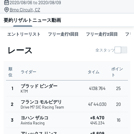
2020/08/06 to 2020/08/09
Brno Circuit, CZ
要約
リザルト
ニュース
動画
エントリーリスト
フリー走行1回目
フリー走行2回目
フリ
レース
全スタッツ
順
ポイン
ライダー
タイム
位
ト
ブラッド ビンダー
1
4138.764
25
KTM
フランコ モルビデリ
2
4Г44.030
20
Drive M7 SIC Racing Team
ヨハン ザルコ
+6.470
3
16
Avintia Racing
4145.234
アレックス リンス
+6.609