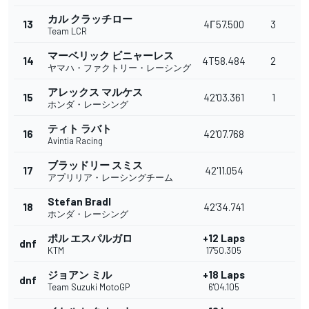
カル クラッチロー
13
4Г57.500
3
Team LCR
マーベリック ビニャーレス
14
4T58.484
2
ヤマハ・ファクトリー・レーシング
アレックス マルケス
15
42'03.361
1
ホンダ・レーシング
ティト ラバト
16
42'07.768
Avintia Racing
ブラッドリー スミス
17
42'11.054
アプリリア・レーシングチーム
Stefan Bradl
18
42'34.741
ホンダ・レーシング
ポル エスパルガロ
+12 Laps
dnf
KTM
17'50.305
ジョアン ミル
+18 Laps
dnf
Team Suzuki MotoGP
6'04.105