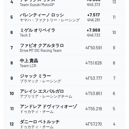
4
13
Team Suzuki MotoGP
4145.373
バレンティーノ ロッシ
+7.517
5
11
ヤマハ・ファクトリー・レーシング
4146.281
ミゲル オリベイラ
+7.969
6
10
Tech 3
4146.733
ファビオ クアルタラロ
7
4Г50.591
9
Drive M7 SIC Racing Team
中上 貴晶
8
4T51.626
8
Team LCR
ジャック ミラー
9
4Г53.777
7
プラマック・レーシング
アレイシ エスパルガロ
10
4T53.851
6
アプリリア・レーシングチーム
アンドレア ドヴィツィオーゾ
11
4T55.219
5
ドゥカティ・チーム
ダニーロ ペトルッチ
12
4Г57.270
4
ドゥカティ・チーム