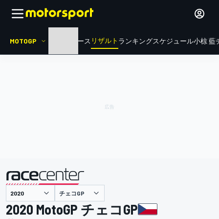
リザルト
MOTOGP
HOME
ニュース
ランキング
スケジュール
小椋 藍
チェコGP
主催
2020 MotoGP チェコGP