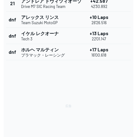
アンドレア ドヴィツィオーゾ
+42.587
21
Drive M7 SIC Racing Team
42'30.892
アレックス リンス
+10 Laps
dnf
Team Suzuki MotoGP
26'26.516
イケル レクオーナ
+13 Laps
dnf
Tech 3
22'01.147
ホルヘ マルティン
+17 Laps
dnf
プラマック・レーシング
16'00.618