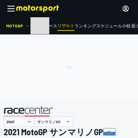
リザルト
MOTOGP
HOME
ニュース
ランキング
スケジュール
小椋 藍
サンマリノGP
主催
2021 MotoGP サンマリノGP