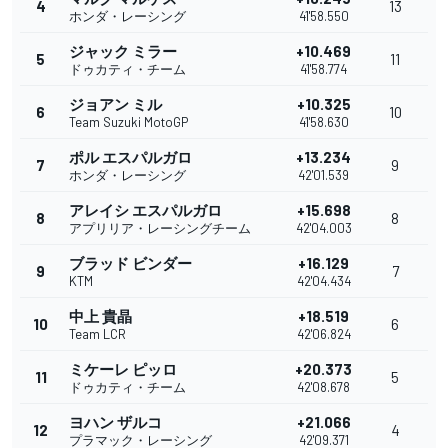
4
13
ホンダ・レーシング
41'58.550
ジャック ミラー
+10.469
5
11
ドゥカティ・チーム
41'58.774
ジョアン ミル
+10.325
6
10
Team Suzuki MotoGP
41'58.630
ポル エスパルガロ
+13.234
7
9
ホンダ・レーシング
42'01.539
アレイシ エスパルガロ
+15.698
8
8
アプリリア・レーシングチーム
42'04.003
ブラッド ビンダー
+16.129
9
7
KTM
42'04.434
中上 貴晶
+18.519
10
6
Team LCR
42'06.824
ミケーレ ピッロ
+20.373
11
5
ドゥカティ・チーム
42'08.678
ヨハン ザルコ
+21.066
12
4
プラマック・レーシング
42'09.371