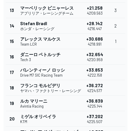
マーベリック ビニャーレス
+21.258
13
3
アプリリア・レーシングチーム
42'09.563
Stefan Bradl
+28.142
14
2
ホンダ・レーシング
42'16.447
アレックス マルケス
+30.686
15
1
Team LCR
42'18.991
ダニーロ ペトルッチ
+32.654
16
Tech 3
42'20.959
バレンティーノ ロッシ
+33.853
17
Drive M7 SIC Racing Team
42'22.158
フランコ モルビデリ
+36.272
18
ヤマハ・ファクトリー・レーシング
42'24.577
ルカ マリーニ
+36.839
19
Avintia Racing
42'25.144
ミゲル オリベイラ
+37.202
20
KTM
42'25.507