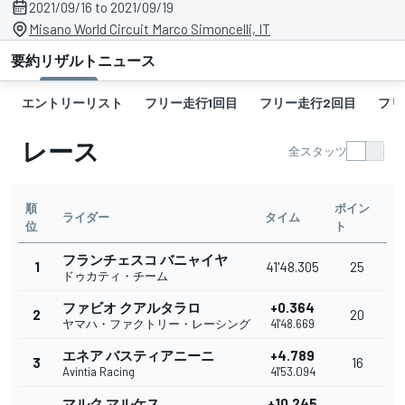
2021/09/16 to 2021/09/19
Misano World Circuit Marco Simoncelli, IT
要約
リザルト
ニュース
エントリーリスト
フリー走行1回目
フリー走行2回目
フリ
レース
全スタッツ
順
ポイン
ライダー
タイム
位
ト
フランチェスコ バニャイヤ
1
41'48.305
25
ドゥカティ・チーム
ファビオ クアルタラロ
+0.364
2
20
ヤマハ・ファクトリー・レーシング
41'48.669
エネア バスティアニーニ
+4.789
3
16
Avintia Racing
41'53.094
マルク マルケス
+10.245