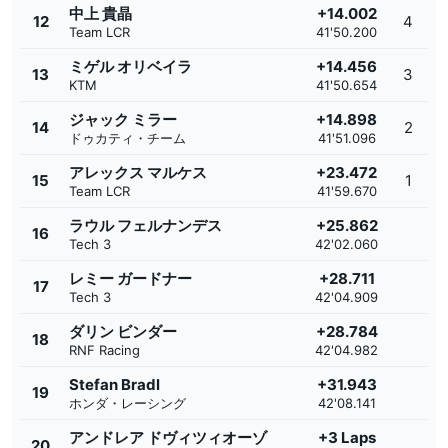
中上 貴晶
+14.002
12
4
Team LCR
41'50.200
ミゲル オリベイラ
+14.456
13
3
KTM
41'50.654
ジャック ミラー
+14.898
14
2
ドゥカティ・チーム
41'51.096
アレックス マルケス
+23.472
15
1
Team LCR
41'59.670
ラウル フェルナンデス
+25.862
16
Tech 3
42'02.060
レミー ガードナー
+28.711
17
Tech 3
42'04.909
ダリン ビンダー
+28.784
18
RNF Racing
42'04.982
Stefan Bradl
+31.943
19
ホンダ・レーシング
42'08.141
アンドレア ドヴィツィオーゾ
+3 Laps
20