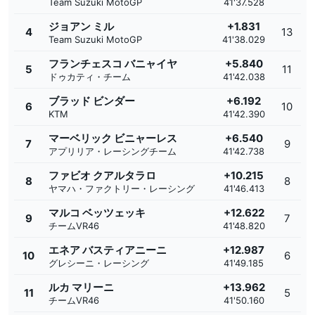
Team Suzuki MotoGP
41'37.528
ジョアン ミル
+1.831
4
13
Team Suzuki MotoGP
41'38.029
フランチェスコ バニャイヤ
+5.840
5
11
ドゥカティ・チーム
41'42.038
ブラッド ビンダー
+6.192
6
10
KTM
41'42.390
マーベリック ビニャーレス
+6.540
7
9
アプリリア・レーシングチーム
41'42.738
ファビオ クアルタラロ
+10.215
8
8
ヤマハ・ファクトリー・レーシング
41'46.413
マルコ ベッツェッキ
+12.622
9
7
チームVR46
41'48.820
エネア バスティアニーニ
+12.987
10
6
グレシーニ・レーシング
41'49.185
ルカ マリーニ
+13.962
11
5
チームVR46
41'50.160