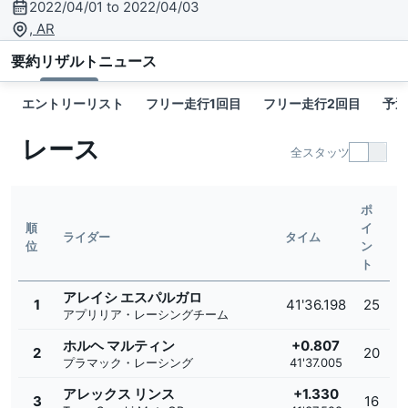
2022/04/01 to 2022/04/03
, AR
要約
リザルト
ニュース
エントリーリスト
フリー走行1回目
フリー走行2回目
予選
レース
全スタッツ
ポ
順
イ
ライダー
タイム
位
ン
ト
アレイシ エスパルガロ
1
41'36.198
25
アプリリア・レーシングチーム
ホルヘ マルティン
+0.807
2
20
プラマック・レーシング
41'37.005
アレックス リンス
+1.330
3
16