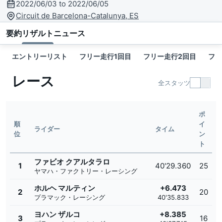
2022/06/03 to 2022/06/05
Circuit de Barcelona-Catalunya, ES
要約
リザルト
ニュース
エントリーリスト
フリー走行1回目
フリー走行2回目
フリ
レース
全スタッツ
ポ
順
イ
ライダー
タイム
位
ン
ト
ファビオ クアルタラロ
1
40'29.360
25
ヤマハ・ファクトリー・レーシング
ホルヘ マルティン
+6.473
2
20
プラマック・レーシング
40'35.833
ヨハン ザルコ
+8.385
3
16