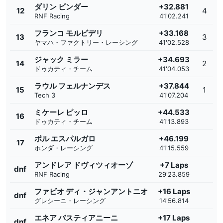
ダリン ビンダー
+32.881
12
4
RNF Racing
41'02.241
フランコ モルビデリ
+33.168
13
3
ヤマハ・ファクトリー・レーシング
41'02.528
ジャック ミラー
+34.693
14
2
ドゥカティ・チーム
41'04.053
ラウル フェルナンデス
+37.844
15
1
Tech 3
41'07.204
ミケーレ ピッロ
+44.533
16
ドゥカティ・チーム
41'13.893
ポル エスパルガロ
+46.199
17
ホンダ・レーシング
41'15.559
アンドレア ドヴィツィオーゾ
+7 Laps
dnf
RNF Racing
29'23.859
ファビオ ディ・ジャンアントニオ
+16 Laps
dnf
グレシーニ・レーシング
14'56.814
エネア バスティアニーニ
+17 Laps
dnf