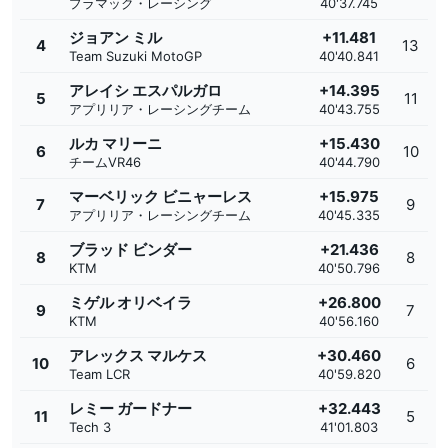
プラマック・レーシング
40'37.745
ジョアン ミル
+11.481
4
13
Team Suzuki MotoGP
40'40.841
アレイシ エスパルガロ
+14.395
5
11
アプリリア・レーシングチーム
40'43.755
ルカ マリーニ
+15.430
6
10
チームVR46
40'44.790
マーベリック ビニャーレス
+15.975
7
9
アプリリア・レーシングチーム
40'45.335
ブラッド ビンダー
+21.436
8
8
KTM
40'50.796
ミゲル オリベイラ
+26.800
9
7
KTM
40'56.160
アレックス マルケス
+30.460
10
6
Team LCR
40'59.820
レミー ガードナー
+32.443
11
5
Tech 3
41'01.803