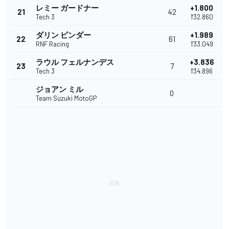
レミー ガードナー
+1.800
21
42
Tech 3
1'32.860
ダリン ビンダー
+1.989
22
61
RNF Racing
1'33.049
ラウル フェルナンデス
+3.836
23
7
Tech 3
1'34.896
ジョアン ミル
0
Team Suzuki MotoGP