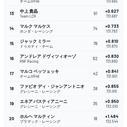
チームVR46
1'31.665
中上 貴晶
+0.627
13
91
Team LCR
1'31.687
マルク マルケス
+0.733
14
74
ホンダ・レーシング
1'31.793
ジャック ミラー
+0.810
15
78
ドゥカティ・チーム
1'31.870
アンドレア ドヴィツィオーゾ
+0.830
16
62
RNF Racing
1'31.890
マルコ ベッツェッキ
+0.841
17
42
チームVR46
1'31.901
ファビオ ディ・ジャンアントニオ
+0.855
18
38
グレシーニ・レーシング
1'31.915
エネア バスティアニーニ
+0.950
19
35
グレシーニ・レーシング
1'32.010
ホルヘ マルティン
+1.484
20
18
プラマック・レーシング
1'32.544