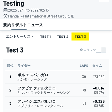
Testing
2022/02/11 to 2022/02/13
Mandalika International Street Circuit, ID
要約
リザルト
ニュース
エントリーリスト
TEST 1
TEST 2
TEST 3
Test 3
全スタッツ
順位
ライダー
LAPS
タイム
ポル エスパルガロ
1
38
1'31.060
ホンダ・レーシング
ファビオ クアルタラロ
+0.014
2
79
ヤマハ・ファクトリー・レーシング
1'31.074
アレイシ エスパルガロ
+0.325
3
51
アプリリア・レーシングチーム
1'31.385