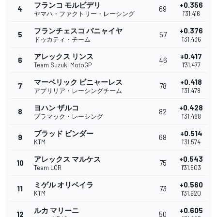
フランコ モルビデリ
+0.356
4
69
ヤマハ・ファクトリー・レーシング
1'31.416
フランチェスコ バニャイヤ
+0.376
5
57
ドゥカティ・チーム
1'31.436
アレックス リンス
+0.417
6
46
Team Suzuki MotoGP
1'31.477
マーベリック ビニャーレス
+0.418
7
78
アプリリア・レーシングチーム
1'31.478
ヨハン ザルコ
+0.428
8
82
プラマック・レーシング
1'31.488
ブラッド ビンダー
+0.514
9
68
KTM
1'31.574
アレックス マルケス
+0.543
10
75
Team LCR
1'31.603
ミゲル オリベイラ
+0.560
11
73
KTM
1'31.620
ルカ マリーニ
+0.605
12
50