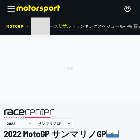
リザルト
MOTOGP
HOME
ニュース
ランキング
スケジュール
小椋 藍
サンマリノGP
主催
2022 MotoGP サンマリノGP