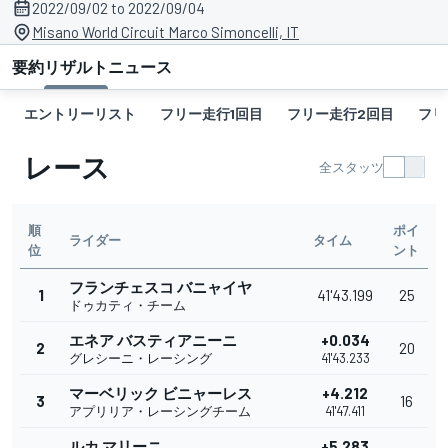
2022/09/02 to 2022/09/04
Misano World Circuit Marco Simoncelli, IT
要約
リザルト
ニュース
エントリーリスト
フリー走行1回目
フリー走行2回目
フリ
レース
全スタッツ
順
ポイ
ライダー
タイム
位
ント
フランチェスコ バニャイヤ
1
41'43.199
25
ドゥカティ・チーム
エネア バスティアニーニ
+0.034
2
20
グレシーニ・レーシング
41'43.233
マーベリック ビニャーレス
+4.212
3
16
アプリリア・レーシングチーム
41'47.411
ルカ マリーニ
+5.283