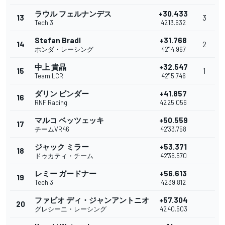
ラウル フェルナンデス
+30.433
13
3
Tech 3
42'13.632
Stefan Bradl
+31.768
14
2
ホンダ・レーシング
42'14.967
中上 貴晶
+32.547
15
1
Team LCR
42'15.746
ダリン ビンダー
+41.857
16
RNF Racing
42'25.056
マルコ ベッツェッキ
+50.559
17
チームVR46
42'33.758
ジャック ミラー
+53.371
18
ドゥカティ・チーム
42'36.570
レミー ガードナー
+56.613
19
Tech 3
42'39.812
ファビオ ディ・ジャンアントニオ
+57.304
20
グレシーニ・レーシング
42'40.503