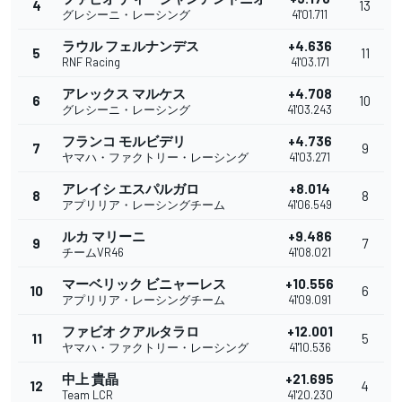
4
13
グレシーニ・レーシング
41'01.711
ラウル フェルナンデス
+4.636
5
11
RNF Racing
41'03.171
アレックス マルケス
+4.708
6
10
グレシーニ・レーシング
41'03.243
フランコ モルビデリ
+4.736
7
9
ヤマハ・ファクトリー・レーシング
41'03.271
アレイシ エスパルガロ
+8.014
8
8
アプリリア・レーシングチーム
41'06.549
ルカ マリーニ
+9.486
9
7
チームVR46
41'08.021
マーベリック ビニャーレス
+10.556
10
6
アプリリア・レーシングチーム
41'09.091
ファビオ クアルタラロ
+12.001
11
5
ヤマハ・ファクトリー・レーシング
41'10.536
中上 貴晶
+21.695
12
4
Team LCR
41'20.230