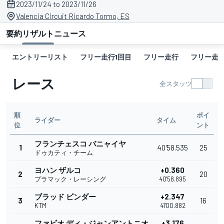
2023/11/24 to 2023/11/26
Valencia Circuit Ricardo Tormo, ES
要約
リザルト
ニュース
エントリーリスト
フリー走行1回目
フリー走行
フリー走行
レース
全スタッツ
順
ポイ
ライダー
タイム
位
ント
フランチェスコ バニャイヤ
1
40'58.535
25
ドゥカティ・チーム
ヨハン ザルコ
+0.360
2
20
プラマック・レーシング
40'58.895
ブラッド ビンダー
+2.347
3
16
KTM
41'00.882
ファビオ ディ・ジャンアントニオ
+3.176