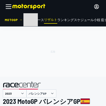
リザルト
MOTOGP
HOME
ニュース
ランキング
スケジュール
小椋 藍
バレンシアGP
主催
2023 MotoGP バレンシアGP