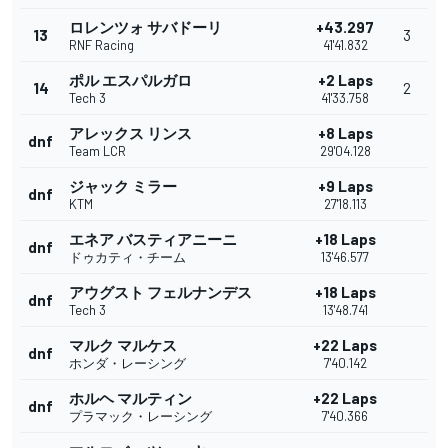
ロレンツォ サバドーリ
+43.297
13
3
RNF Racing
41'41.832
ポル エスパルガロ
+2 Laps
14
2
Tech 3
41'33.758
アレックス リンス
+8 Laps
dnf
Team LCR
29'04.128
ジャック ミラー
+9 Laps
dnf
KTM
27'18.113
エネア バスティアニーニ
+18 Laps
dnf
ドゥカティ・チーム
13'46.577
アウグスト フェルナンデス
+18 Laps
dnf
Tech 3
13'48.741
マルク マルケス
+22 Laps
dnf
ホンダ・レーシング
7'40.142
ホルヘ マルティン
+22 Laps
dnf
プラマック・レーシング
7'40.366