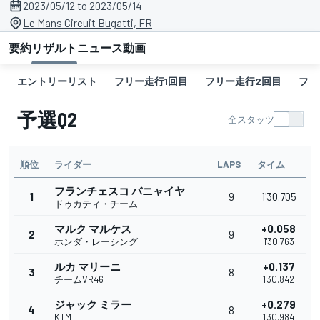
2023/05/12 to 2023/05/14
Le Mans Circuit Bugatti, FR
要約
リザルト
ニュース
動画
エントリーリスト
フリー走行1回目
フリー走行2回目
フリ
予選Q2
全スタッツ
順位
ライダー
LAPS
タイム
フランチェスコ バニャイヤ
1
9
1'30.705
ドゥカティ・チーム
マルク マルケス
+0.058
2
9
ホンダ・レーシング
1'30.763
ルカ マリーニ
+0.137
3
8
チームVR46
1'30.842
ジャック ミラー
+0.279
4
8
KTM
1'30.984