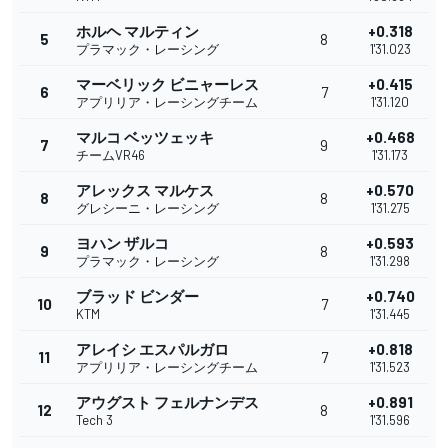
ホルヘ マルティン
+0.318
5
8
プラマック・レーシング
1'31.023
マーベリック ビニャーレス
+0.415
6
7
アプリリア・レーシングチーム
1'31.120
マルコ ベッツェッキ
+0.468
7
9
チームVR46
1'31.173
アレックス マルケス
+0.570
8
8
グレシーニ・レーシング
1'31.275
ヨハン ザルコ
+0.593
9
8
プラマック・レーシング
1'31.298
ブラッド ビンダー
+0.740
10
7
KTM
1'31.445
アレイシ エスパルガロ
+0.818
11
7
アプリリア・レーシングチーム
1'31.523
アウグスト フェルナンデス
+0.891
12
8
Tech 3
1'31.596