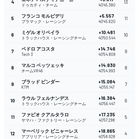
4
13
ドゥカティ・チーム
40'45.380
フランコ モルビデリ
+5.557
5
11
プラマック・レーシング
40'45.620
ミゲル オリベイラ
+10.481
6
10
トラックハウス・レーシングチーム
40'50.544
ペドロ アコスタ
+14.746
7
9
Tech 3
40'54.809
マルコ ベッツェッキ
+14.930
8
8
チームVR46
40'54.993
ブラッド ビンダー
+15.084
9
7
KTM
40'55.147
ラウル フェルナンデス
+16.384
10
6
トラックハウス・レーシングチーム
40'56.447
ファビオ クアルタラロ
+17.235
11
5
ヤマハ・ファクトリー・レーシング
40'57.298
マーベリック ビニャーレス
+18.865
12
4
アプリリア・レーシングチーム
40'58.928