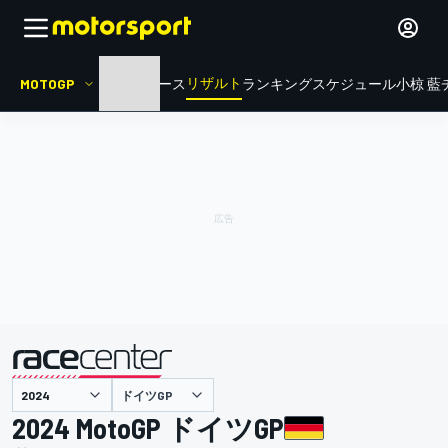
リザルト
MOTOGP
HOME
ニュース
ランキング
スケジュール
小椋 藍
ドイツGP
主催
2024 MotoGP ドイツGP