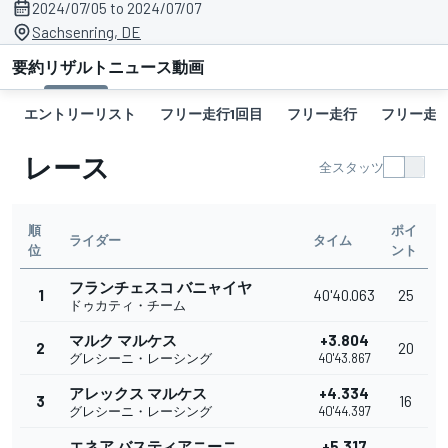
2024/07/05 to 2024/07/07
Sachsenring, DE
要約
リザルト
ニュース
動画
エントリーリスト
フリー走行1回目
フリー走行
フリー走行
レース
全スタッツ
順
ポイ
ライダー
タイム
位
ント
フランチェスコ バニャイヤ
1
40'40.063
25
ドゥカティ・チーム
マルク マルケス
+3.804
2
20
グレシーニ・レーシング
40'43.867
アレックス マルケス
+4.334
3
16
グレシーニ・レーシング
40'44.397
エネア バスティアニーニ
+5.317