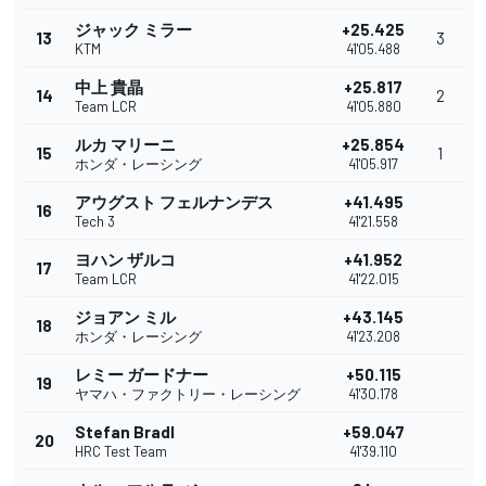
ジャック ミラー
+25.425
13
3
KTM
41'05.488
中上 貴晶
+25.817
14
2
Team LCR
41'05.880
ルカ マリーニ
+25.854
15
1
ホンダ・レーシング
41'05.917
アウグスト フェルナンデス
+41.495
16
Tech 3
41'21.558
ヨハン ザルコ
+41.952
17
Team LCR
41'22.015
ジョアン ミル
+43.145
18
ホンダ・レーシング
41'23.208
レミー ガードナー
+50.115
19
ヤマハ・ファクトリー・レーシング
41'30.178
Stefan Bradl
+59.047
20
HRC Test Team
41'39.110