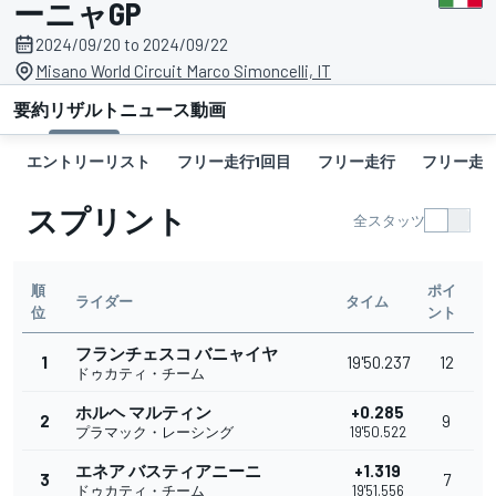
ーニャGP
2024/09/20 to 2024/09/22
Misano World Circuit Marco Simoncelli, IT
要約
リザルト
ニュース
動画
エントリーリスト
フリー走行1回目
フリー走行
フリー走行
スプリント
全スタッツ
順
ポイ
ライダー
タイム
位
ント
フランチェスコ バニャイヤ
1
19'50.237
12
ドゥカティ・チーム
ホルヘ マルティン
+0.285
2
9
プラマック・レーシング
19'50.522
エネア バスティアニーニ
+1.319
3
7
ドゥカティ・チーム
19'51.556