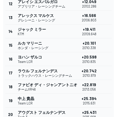
アレイシ エスパルガロ
+12.049
12
アプリリア・レーシングチーム
20'02.286
アレックス マルケス
+16.566
13
グレシーニ・レーシング
20'06.803
ジャック ミラー
+19.411
14
KTM
20'09.648
ルカ マリーニ
+20.101
15
ホンダ・レーシング
20'10.338
ヨハン ザルコ
+20.598
16
Team LCR
20'10.835
ラウル フェルナンデス
+20.742
17
トラックハウス・レーシングチーム
20'10.979
ファビオ ディ・ジャンアントニオ
+22.819
18
チームVR46
20'13.056
中上 貴晶
+25.394
19
Team LCR
20'15.631
アウグスト フェルナンデス
+25.431
20