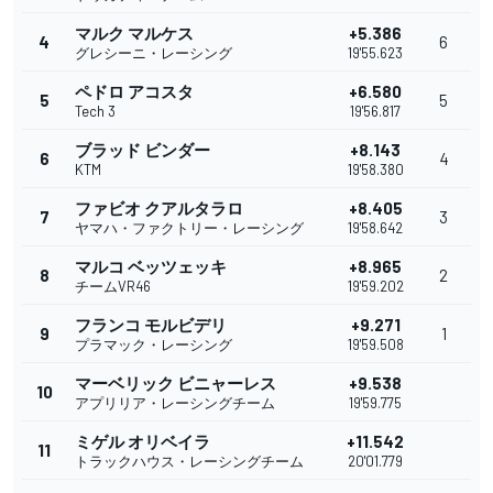
マルク マルケス
+5.386
4
6
グレシーニ・レーシング
19'55.623
ペドロ アコスタ
+6.580
5
5
Tech 3
19'56.817
ブラッド ビンダー
+8.143
6
4
KTM
19'58.380
ファビオ クアルタラロ
+8.405
7
3
ヤマハ・ファクトリー・レーシング
19'58.642
マルコ ベッツェッキ
+8.965
8
2
チームVR46
19'59.202
フランコ モルビデリ
+9.271
9
1
プラマック・レーシング
19'59.508
マーベリック ビニャーレス
+9.538
10
アプリリア・レーシングチーム
19'59.775
ミゲル オリベイラ
+11.542
11
トラックハウス・レーシングチーム
20'01.779