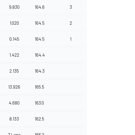
9.830
164.6
3
1.020
164.5
2
0.145
164.5
1
1.422
164.4
2.135
164.3
13.926
165.5
4.680
163.0
8.133
162.5
7 Laps
166.2