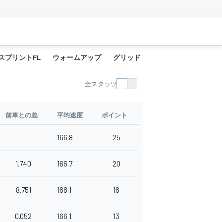
スプリントFL
ウォームアップ
グリッド
レース
ファステス
全スタッツ
前車との差
平均速度
ポイント
166.8
25
1.740
166.7
20
8.751
166.1
16
0.052
166.1
13