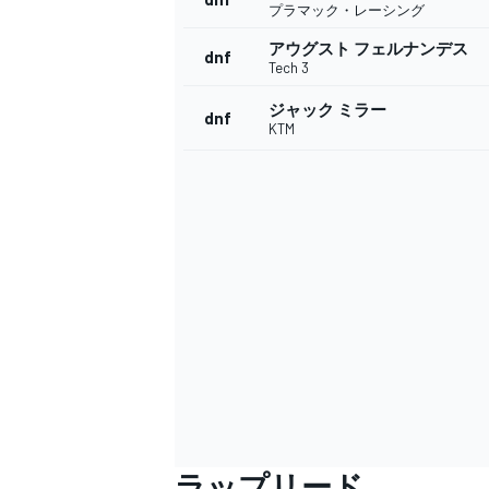
プラマック・レーシング
アウグスト フェルナンデス
dnf
Tech 3
ジャック ミラー
dnf
KTM
ラップリード
すべてのカテゴリー