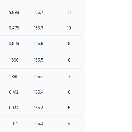
4.898
165.7
11
0.475
165.7
10
0.966
165.6
9
1.696
165.5
8
1.899
165.4
7
0.412
165.4
6
0.134
165.3
5
1.114
165.3
4