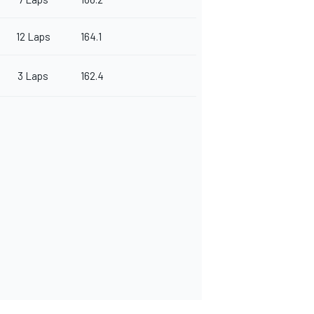
12 Laps
164.1
3 Laps
162.4