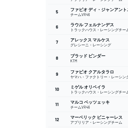
ファビオ ディ・ジャンアント
5
チームVR46
ラウル フェルナンデス
6
WEC
トラックハウス・レーシングチー
アレックス マルケス
7
グレシーニ・レーシング
ブラッド ビンダー
8
KTM
ファビオ クアルタラロ
9
ヤマハ・ファクトリー・レーシン
ミゲル オリベイラ
10
トラックハウス・レーシングチー
マルコ ベッツェッキ
11
チームVR46
マーベリック ビニャーレス
12
アプリリア・レーシングチーム