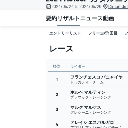
|
2024/05/24 to 2024/05/26
Circuit de
スーパーフォーミュラ
要約
リザルト
ニュース
動画
エントリーリスト
フリー走行1回目
レース
順位
ライダー
フランチェスコ バニャイヤ
スーパーGT
1
ドゥカティ・チーム
ホルヘ マルティン
2
プラマック・レーシング
マルク マルケス
3
グレシーニ・レーシング
アレイシ エスパルガロ
4
アプリリア・レーシングチーム