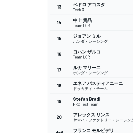
フォーミュラE
ペドロ アコスタ
13
Tech 3
中上 貴晶
14
Team LCR
ジョアン ミル
15
ホンダ・レーシング
ヨハン ザルコ
16
Team LCR
ルカ マリーニ
17
ホンダ・レーシング
エネア バスティアニーニ
18
ドゥカティ・チーム
Stefan Bradl
19
HRC Test Team
アレックス リンス
20
ヤマハ・ファクトリー・レーシン
フランコ モルビデリ
dnf