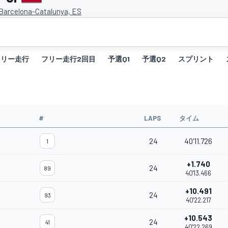
 Barcelona-Catalunya, ES
フリー走行
フリー走行2回目
予選Q1
予選Q2
スプリント
#
LAPS
タイム
24
40'11.726
1
+1.740
24
89
40'13.466
+10.491
24
93
40'22.217
+10.543
24
41
40'22.269