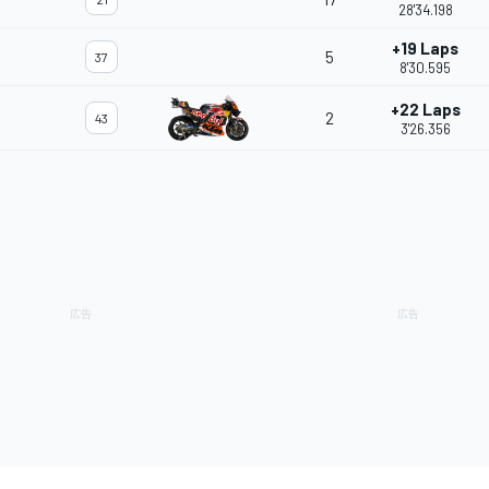
28'34.198
+19 Laps
5
37
8'30.595
+22 Laps
2
43
3'26.356