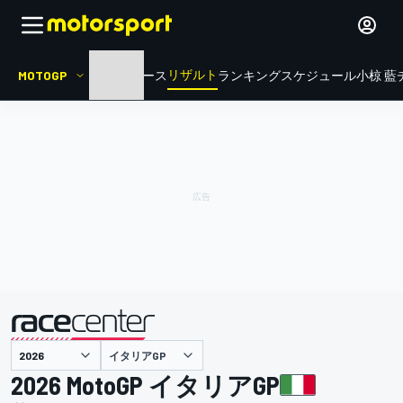
リザルト
MOTOGP
HOME
ニュース
ランキング
スケジュール
小椋 藍
イタリアGP
主催
2026 MotoGP イタリアGP