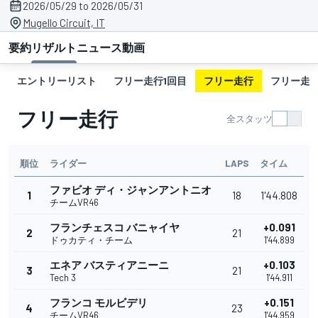
2026/05/29 to 2026/05/31
Mugello Circuit, IT
要約
リザルト
ニュース
動画
エントリーリスト
フリー走行1回目
フリー走行
フリー走行
フリー走行
全スタッツ
順位
ライダー
LAPS
タイム
ファビオ ディ・ジャンアントニオ
1
18
1'44.808
チームVR46
フランチェスコ バニャイヤ
+0.091
2
21
ドゥカティ・チーム
1'44.899
エネア バスティアニーニ
+0.103
3
21
Tech 3
1'44.911
フランコ モルビデリ
+0.151
4
23
チームVR46
1'44.959