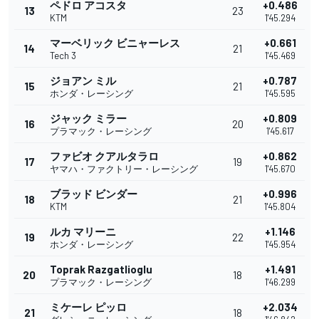
ペドロ アコスタ
+0.486
13
23
KTM
1'45.294
マーベリック ビニャーレス
+0.661
14
21
Tech 3
1'45.469
ジョアン ミル
+0.787
15
21
ホンダ・レーシング
1'45.595
ジャック ミラー
+0.809
16
20
プラマック・レーシング
1'45.617
ファビオ クアルタラロ
+0.862
17
19
ヤマハ・ファクトリー・レーシング
1'45.670
ブラッド ビンダー
+0.996
18
21
KTM
1'45.804
ルカ マリーニ
+1.146
19
22
ホンダ・レーシング
1'45.954
Toprak Razgatlioglu
+1.491
20
18
プラマック・レーシング
1'46.299
ミケーレ ピッロ
+2.034
21
18