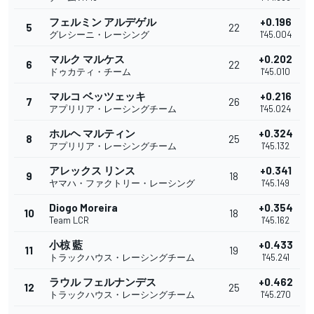
フェルミン アルデゲル
+0.196
5
22
グレシーニ・レーシング
1'45.004
マルク マルケス
+0.202
6
22
ドゥカティ・チーム
1'45.010
マルコ ベッツェッキ
+0.216
7
26
アプリリア・レーシングチーム
1'45.024
ホルヘ マルティン
+0.324
8
25
アプリリア・レーシングチーム
1'45.132
アレックス リンス
+0.341
9
18
ヤマハ・ファクトリー・レーシング
1'45.149
Diogo Moreira
+0.354
10
18
Team LCR
1'45.162
小椋 藍
+0.433
11
19
トラックハウス・レーシングチーム
1'45.241
ラウル フェルナンデス
+0.462
12
25
トラックハウス・レーシングチーム
1'45.270