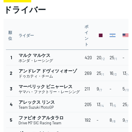
ドライバー
ポ
順
イ
ライダー
位
ン
ト
マルク マルケス
1
420
20
25
-
/2
/1
ホンダ・レーシング
アンドレア ドヴィツィオーゾ
2
269
25
16
13
/1
/3
/4
ドゥカティ・チーム
マーベリック ビニャーレス
3
211
9
-
5
/7
/11
ヤマハ・ファクトリー・レーシング
アレックス リンス
4
205
13
11
25
/4
/5
/1
Team Suzuki MotoGP
ファビオ クアルタラロ
5
192
-
8
9
/8
/7
Drive M7 SIC Racing Team