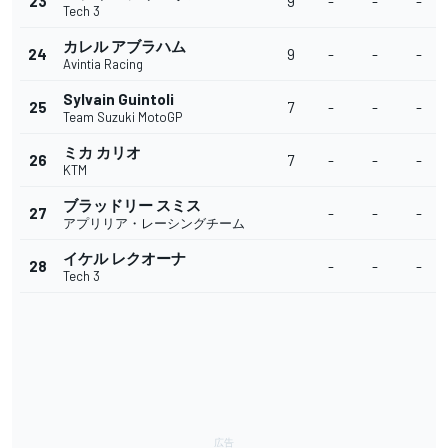
23
9
-
-
-
Tech 3
カレル アブラハム
24
9
-
-
-
Avintia Racing
Sylvain Guintoli
25
7
-
-
-
Team Suzuki MotoGP
ミカ カリオ
26
7
-
-
-
KTM
ブラッドリー スミス
27
-
-
-
アプリリア・レーシングチーム
イケル レクオーナ
28
-
-
-
Tech 3