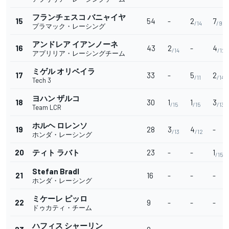
フランチェスコ バニャイヤ
15
54
-
2
7
/14
/9
プラマック・レーシング
アンドレア イアンノーネ
16
43
2
-
4
/14
/12
アプリリア・レーシングチーム
ミゲル オリベイラ
17
33
-
5
2
/11
/14
Tech 3
ヨハン ザルコ
18
30
1
1
3
/15
/15
/13
Team LCR
ホルヘ ロレンソ
19
28
3
4
-
/13
/12
ホンダ・レーシング
20
ティト ラバト
23
-
-
1
/15
Stefan Bradl
21
16
-
-
-
ホンダ・レーシング
ミケーレ ピッロ
22
9
-
-
-
ドゥカティ・チーム
ハフィス シャーリン