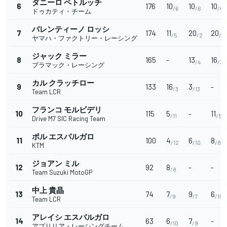
ダニーロ ペトルッチ
6
176
10
10
10
/6
/6
/6
ドゥカティ・チーム
バレンティーノ ロッシ
7
174
11
20
20
/5
/2
/2
ヤマハ・ファクトリー・レーシング
ジャック ミラー
8
165
-
13
16
/4
/3
プラマック・レーシング
カル クラッチロー
9
133
16
3
-
/3
/13
Team LCR
フランコ モルビデリ
10
115
5
-
11
/11
/5
Drive M7 SIC Racing Team
ポル エスパルガロ
11
100
4
6
8
/12
/10
/8
KTM
ジョアン ミル
12
92
8
-
-
/8
Team Suzuki MotoGP
中上 貴晶
13
74
7
9
6
/9
/7
/10
Team LCR
アレイシ エスパルガロ
14
63
6
7
-
/10
/9
アプリリア・レーシングチーム