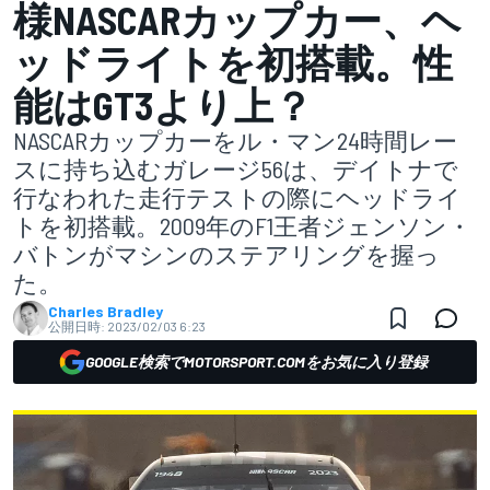
様NASCARカップカー、ヘ
ッドライトを初搭載。性
能はGT3より上？
NASCARカップカーをル・マン24時間レー
スに持ち込むガレージ56は、デイトナで
行なわれた走行テストの際にヘッドライ
トを初搭載。2009年のF1王者ジェンソン・
バトンがマシンのステアリングを握っ
た。
Charles Bradley
公開日時:
2023/02/03 6:23
GOOGLE検索でMOTORSPORT.COMをお気に入り登録