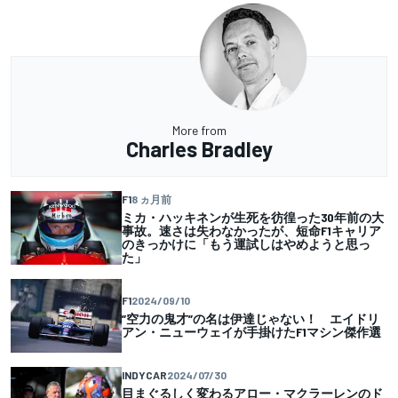
More from
Charles Bradley
F1
8 ヵ月前
ミカ・ハッキネンが生死を彷徨った30年前の大
事故。速さは失わなかったが、短命F1キャリア
のきっかけに「もう運試しはやめようと思っ
た」
F1
2024/09/10
”空力の鬼才”の名は伊達じゃない！ エイドリ
アン・ニューウェイが手掛けたF1マシン傑作選
INDYCAR
2024/07/30
目まぐるしく変わるアロー・マクラーレンのド