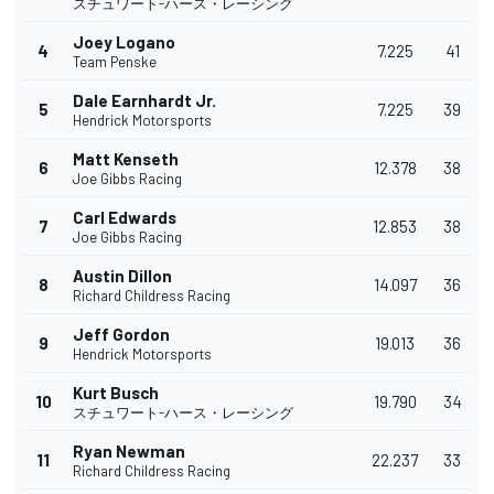
スチュワート-ハース・レーシング
Joey Logano
4
7.225
41
Team Penske
Dale Earnhardt Jr.
5
7.225
39
Hendrick Motorsports
Matt Kenseth
6
12.378
38
Joe Gibbs Racing
Carl Edwards
7
12.853
38
Joe Gibbs Racing
Austin Dillon
8
14.097
36
Richard Childress Racing
Jeff Gordon
9
19.013
36
Hendrick Motorsports
Kurt Busch
10
19.790
34
スチュワート-ハース・レーシング
Ryan Newman
11
22.237
33
Richard Childress Racing