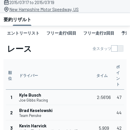
2015/07/17 to 2015/07/19
New Hampshire Motor Speedway, US
要約
リザルト
エントリーリスト
フリー走行1回目
フリー走行2回目
予選
レース
全スタッツ
ポ
順
イ
ドライバー
タイム
位
ン
ト
Kyle Busch
1
2:56'06
47
Joe Gibbs Racing
Brad Keselowski
2
44
Team Penske
Kevin Harvick
3
5.909
42