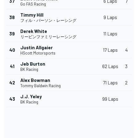
37
6 Laps
7
Go FAS Racing
Timmy Hill
38
9 Laps
フィル・パーソン・レーシング
Derek White
39
11 Laps
リービンファミリーレーシング
Justin Allgaier
40
17 Laps
4
HScott Motorsports
Jeb Burton
41
62 Laps
3
BK Racing
Alex Bowman
42
71 Laps
2
Tommy Baldwin Racing
J.J. Yeley
43
99 Laps
BK Racing