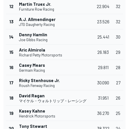
Martin Truex Jr.
12
22.904
32
Furniture Row Racing
A.J. Allmendinger
13
23.526
32
JTG Daugherty Racing
Denny Hamlin
14
25.441
30
Joe Gibbs Racing
Aric Almirola
15
26.183
29
Richard Petty Motorsports
Casey Mears
16
29.811
28
Germain Racing
Ricky Stenhouse Jr.
17
30.090
27
Roush Fenway Racing
David Ragan
18
31.951
26
マイケル・ウォルトリップ・レーシング
Kasey Kahne
19
36.270
25
Hendrick Motorsports
Tony Stewart
20
38.322
24