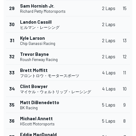
Sam Hornish Jr.
29
2 Laps
15
Richard Petty Motorsports
Landon Cassill
30
2 Laps
ヒルマン・レーシング
Kyle Larson
31
2 Laps
13
Chip Ganassi Racing
Trevor Bayne
32
2 Laps
12
Roush Fenway Racing
Brett Moffitt
33
4 Laps
11
フロントロウ・モータースポーツ
Clint Bowyer
34
4 Laps
10
マイケル・ウォルトリップ・レーシング
Matt DiBenedetto
35
5 Laps
9
BK Racing
Michael Annett
36
5 Laps
8
HScott Motorsports
Eddie MacDonald