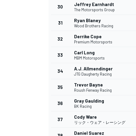
Jeffrey Earnhardt
30
The Motorsports Group
Ryan Blaney
31
Wood Brothers Racing
Derrike Cope
32
Premium Motorsports
Carl Long
33
MBM Motorsports
A.J. Allmendinger
34
JTG Daugherty Racing
Trevor Bayne
35
Roush Fenway Racing
Gray Gaulding
36
BK Racing
Cody Ware
37
リック・ウェア・レーシング
Daniel Suarez
38