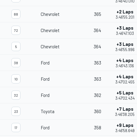
3:46'40.010
+2 Laps
Chevrolet
365
88
3:46'55.201
+3 Laps
Chevrolet
364
72
3:46'47.103
+3 Laps
Chevrolet
364
5
3:46'55.996
+4 Laps
Ford
363
38
3:46'43.136
+4 Laps
Ford
363
10
3:47'02.455
+5 Laps
Ford
362
32
3:47'02.434
+7 Laps
Toyota
360
23
3:46'38.205
+9 Laps
Ford
358
17
3:46'58.649