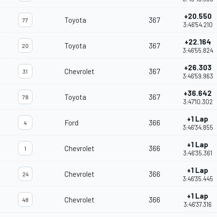
+20.550
Toyota
367
77
3:46'54.210
+22.164
Toyota
367
20
3:46'55.824
+26.303
Chevrolet
367
31
3:46'59.963
+36.642
Toyota
367
78
3:47'10.302
+1 Lap
Ford
366
4
3:46'34.855
+1 Lap
Chevrolet
366
1
3:46'35.361
+1 Lap
Chevrolet
366
24
3:46'35.445
+1 Lap
Chevrolet
366
48
3:46'37.316