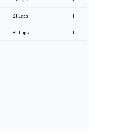
21 Laps
1
86 Laps
1