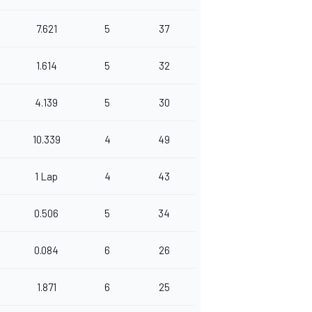
7.621
5
37
1.614
5
32
4.139
5
30
10.339
4
49
1 Lap
4
43
0.506
5
34
0.084
6
26
1.871
6
25