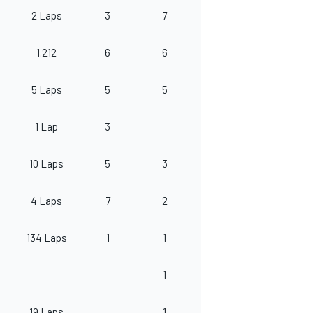
2 Laps
3
7
1.212
6
6
5 Laps
5
5
1 Lap
3
10 Laps
5
3
4 Laps
7
2
134 Laps
1
1
1
19 Laps
1