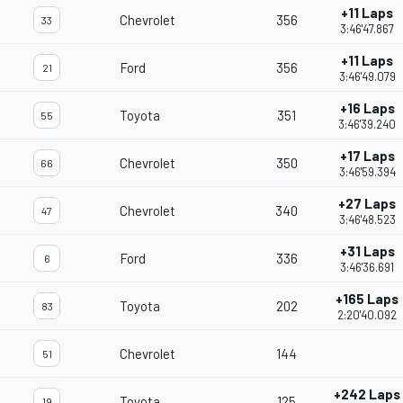
+11 Laps
Chevrolet
356
33
3:46'47.867
+11 Laps
Ford
356
21
3:46'49.079
+16 Laps
Toyota
351
55
3:46'39.240
+17 Laps
Chevrolet
350
66
3:46'59.394
+27 Laps
Chevrolet
340
47
3:46'48.523
+31 Laps
Ford
336
6
3:46'36.691
+165 Laps
Toyota
202
83
2:20'40.092
Chevrolet
144
51
+242 Laps
Toyota
125
19