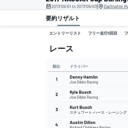
|
2017/09/01 to 2017/09/03
Darlington R
スーパーフォーミュラ
要約
リザルト
エントリーリスト
フリー走行1回目
レース
順位
ドライバー
Denny Hamlin
スーパーGT
1
Joe Gibbs Racing
Kyle Busch
2
Joe Gibbs Racing
Kurt Busch
3
スチュワート-ハース・レーシング
Austin Dillon
4
Richard Childress Racing