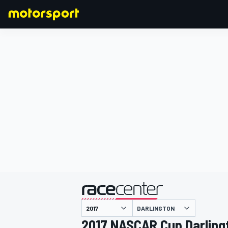
F1
MOTOGP
主催
DARLINGTON
2017 NASCAR Cup Darling