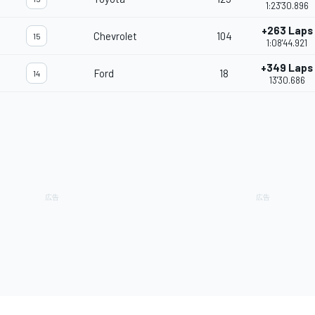
1:23'30.896
+263 Laps
Chevrolet
104
15
1:08'44.921
+349 Laps
Ford
18
14
13'30.686