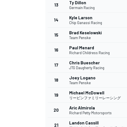
フォーミュラE
Ty Dillon
13
Germain Racing
Kyle Larson
14
Chip Ganassi Racing
Brad Keselowski
15
Team Penske
Paul Menard
16
Richard Childress Racing
Chris Buescher
17
JTG Daugherty Racing
Joey Logano
18
Team Penske
Michael McDowell
19
リービンファミリーレーシング
Aric Almirola
20
Richard Petty Motorsports
Landon Cassill
21