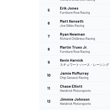
Erik Jones
5
Furniture Row Racing
Matt Kenseth
6
WEC
Joe Gibbs Racing
Ryan Newman
7
Richard Childress Racing
Martin Truex Jr.
8
Furniture Row Racing
Kevin Harvick
9
スチュワート-ハース・レーシング
Jamie McMurray
10
Chip Ganassi Racing
Chase Elliott
11
Hendrick Motorsports
Jimmie Johnson
12
Hendrick Motorsports