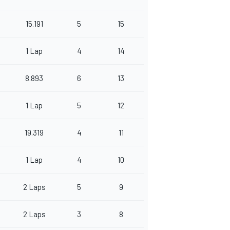
15.191
5
15
1 Lap
4
14
8.893
6
13
1 Lap
5
12
19.319
4
11
1 Lap
4
10
2 Laps
5
9
2 Laps
3
8