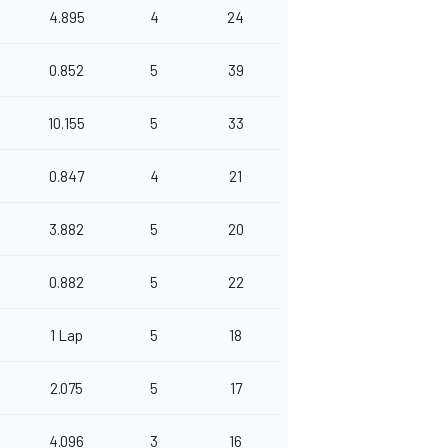
4.895
4
24
0.852
5
39
10.155
5
33
0.847
4
21
3.882
5
20
0.882
5
22
1 Lap
5
18
2.075
5
17
4.096
3
16