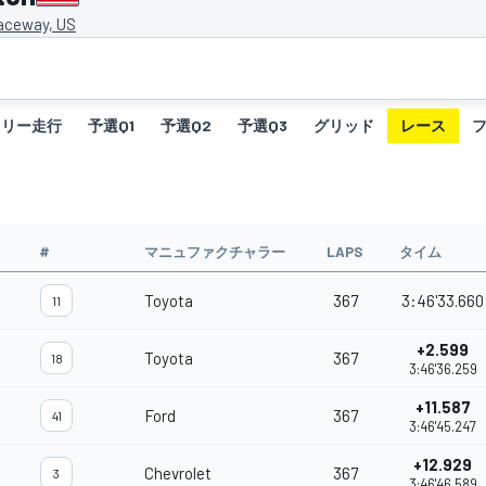
aceway, US
フリー走行
予選Q1
予選Q2
予選Q3
グリッド
レース
#
マニュファクチャラー
LAPS
タイム
Toyota
367
3:46'33.660
11
+2.599
Toyota
367
18
3:46'36.259
+11.587
Ford
367
41
3:46'45.247
+12.929
Chevrolet
367
3
3:46'46.589