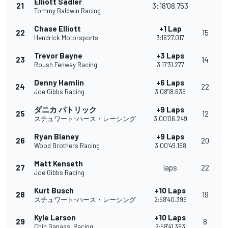
Elliott Sadler
21
3:18'08.753
Tommy Baldwin Racing
Chase Elliott
+1 Lap
22
15
Hendrick Motorsports
3:16'27.017
Trevor Bayne
+3 Laps
23
14
Roush Fenway Racing
3:17'31.277
Denny Hamlin
+6 Laps
24
22
Joe Gibbs Racing
3:08'18.635
ダニカ パトリック
+9 Laps
25
12
スチュワート-ハース・レーシング
3:00'06.249
Ryan Blaney
+9 Laps
26
20
Wood Brothers Racing
3:00'49.198
Matt Kenseth
27
laps
22
Joe Gibbs Racing
Kurt Busch
+10 Laps
28
19
スチュワート-ハース・レーシング
2:58'40.399
Kyle Larson
+10 Laps
29
8
Chip Ganassi Racing
2:58'41.393