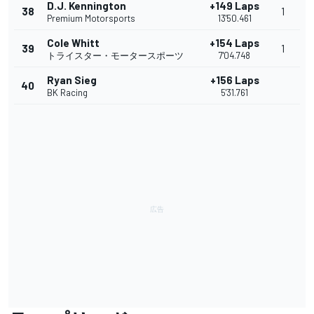
D.J. Kennington
+149 Laps
38
1
Premium Motorsports
13'50.461
Cole Whitt
+154 Laps
39
1
トライスター・モータースポーツ
7'04.748
Ryan Sieg
+156 Laps
40
BK Racing
5'31.761