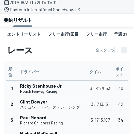
2017/06/30 to 2017/07/01
Daytona International Speedway, US
要約
リザルト
エントリーリスト
フリー走行1回目
フリー走行
予選Q1
レース
全スタッツ
順
ポイ
ドライバー
タイム
位
ント
Ricky Stenhouse Jr.
1
3:18'37.053
40
Roush Fenway Racing
Clint Bowyer
2
3:17'13.131
42
スチュワート-ハース・レーシング
Paul Menard
3
3:17'13.187
34
Richard Childress Racing
Michael McDowell