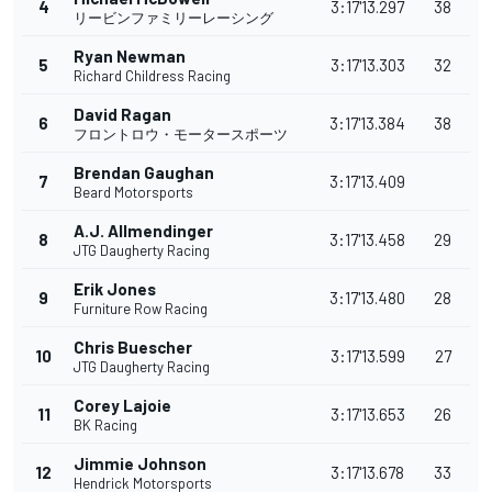
4
3:17'13.297
38
リービンファミリーレーシング
Ryan Newman
5
3:17'13.303
32
Richard Childress Racing
David Ragan
6
3:17'13.384
38
フロントロウ・モータースポーツ
Brendan Gaughan
7
3:17'13.409
Beard Motorsports
A.J. Allmendinger
8
3:17'13.458
29
JTG Daugherty Racing
Erik Jones
9
3:17'13.480
28
Furniture Row Racing
Chris Buescher
10
3:17'13.599
27
JTG Daugherty Racing
Corey Lajoie
11
3:17'13.653
26
BK Racing
Jimmie Johnson
12
3:17'13.678
33
Hendrick Motorsports