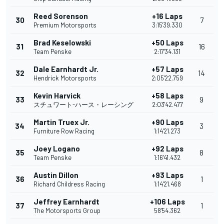
Reed Sorenson
+16 Laps
30
7
Premium Motorsports
3:15'39.330
Brad Keselowski
+50 Laps
31
16
Team Penske
2:17'34.131
Dale Earnhardt Jr.
+57 Laps
32
14
Hendrick Motorsports
2:05'22.759
Kevin Harvick
+58 Laps
33
9
スチュワート-ハース・レーシング
2:03'42.477
Martin Truex Jr.
+90 Laps
34
3
Furniture Row Racing
1:14'21.273
Joey Logano
+92 Laps
35
8
Team Penske
1:16'41.432
Austin Dillon
+93 Laps
36
1
Richard Childress Racing
1:14'21.468
Jeffrey Earnhardt
+106 Laps
37
1
The Motorsports Group
58'54.362