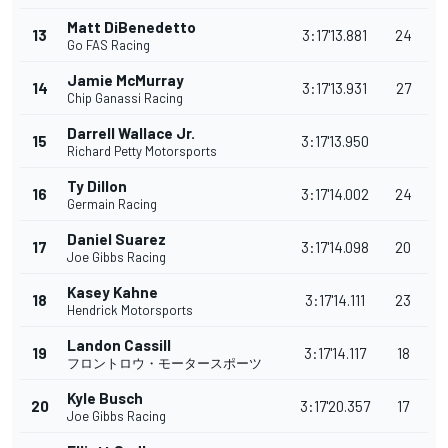
Matt DiBenedetto
13
3:17'13.881
24
Go FAS Racing
Jamie McMurray
14
3:17'13.931
27
Chip Ganassi Racing
Darrell Wallace Jr.
15
3:17'13.950
Richard Petty Motorsports
Ty Dillon
16
3:17'14.002
24
Germain Racing
Daniel Suarez
17
3:17'14.098
20
Joe Gibbs Racing
Kasey Kahne
18
3:17'14.111
23
Hendrick Motorsports
Landon Cassill
19
3:17'14.117
18
フロントロウ・モータースポーツ
Kyle Busch
20
3:17'20.357
17
Joe Gibbs Racing