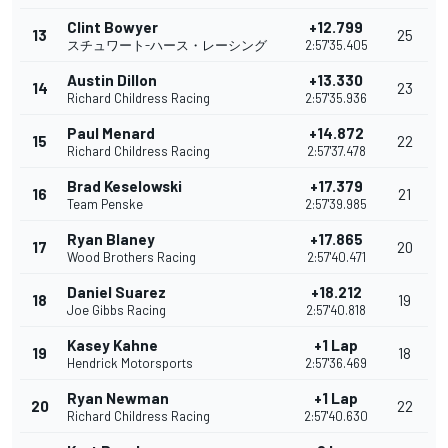
Clint Bowyer
+12.799
13
25
スチュワート-ハース・レーシング
2:57'35.405
Austin Dillon
+13.330
14
23
Richard Childress Racing
2:57'35.936
Paul Menard
+14.872
15
22
Richard Childress Racing
2:57'37.478
Brad Keselowski
+17.379
16
21
Team Penske
2:57'39.985
Ryan Blaney
+17.865
17
20
Wood Brothers Racing
2:57'40.471
Daniel Suarez
+18.212
18
19
Joe Gibbs Racing
2:57'40.818
Kasey Kahne
+1 Lap
19
18
Hendrick Motorsports
2:57'36.469
Ryan Newman
+1 Lap
20
22
Richard Childress Racing
2:57'40.630