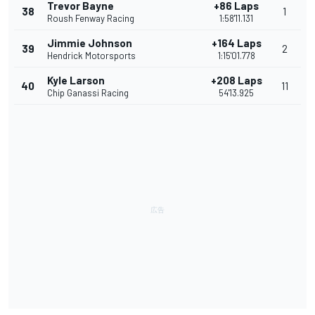
Trevor Bayne
+86 Laps
38
1
Roush Fenway Racing
1:58'11.131
Jimmie Johnson
+164 Laps
39
2
Hendrick Motorsports
1:15'01.778
Kyle Larson
+208 Laps
40
11
Chip Ganassi Racing
54'13.925