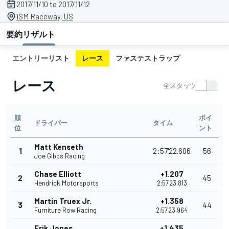
2017/11/10 to 2017/11/12
ISM Raceway, US
要約
リザルト
エントリーリスト
レース
ファステストラップ
レース
全スタッツ
順
ポイ
ドライバー
タイム
位
ント
Matt Kenseth
1
2:57'22.606
56
Joe Gibbs Racing
Chase Elliott
+1.207
2
45
Hendrick Motorsports
2:57'23.813
Martin Truex Jr.
+1.358
3
44
Furniture Row Racing
2:57'23.964
Erik Jones
+1.435