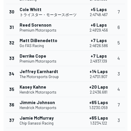
Cole Whitt
+5 Laps
30
7
トライスター・モータースポーツ
2:47'48.467
Reed Sorenson
+6 Laps
31
6
Premium Motorsports
2:49'29.456
Matt DiBenedetto
+7 Laps
32
5
Go FAS Racing
2:46'26.586
Derrike Cope
+7 Laps
33
4
Premium Motorsports
2:49'37.139
Jeffrey Earnhardt
+14 Laps
34
3
The Motorsports Group
2:47'01.907
Kasey Kahne
+20 Laps
35
4
Hendrick Motorsports
2:24'36.681
Jimmie Johnson
+65 Laps
36
7
Hendrick Motorsports
1:32'30.059
Jamie McMurray
+65 Laps
37
3
Chip Ganassi Racing
1:32'34.122