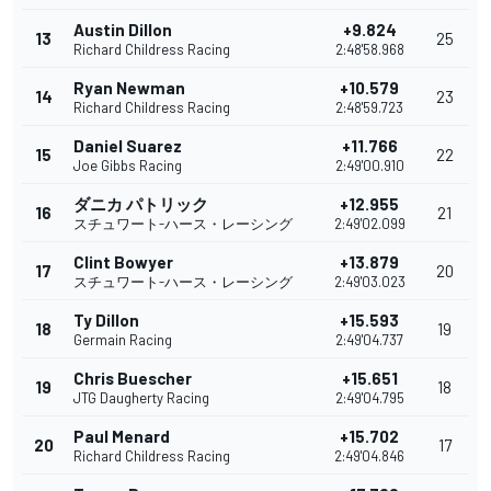
Austin Dillon
+9.824
13
25
Richard Childress Racing
2:48'58.968
Ryan Newman
+10.579
14
23
Richard Childress Racing
2:48'59.723
Daniel Suarez
+11.766
15
22
Joe Gibbs Racing
2:49'00.910
ダニカ パトリック
+12.955
16
21
スチュワート-ハース・レーシング
2:49'02.099
Clint Bowyer
+13.879
17
20
スチュワート-ハース・レーシング
2:49'03.023
Ty Dillon
+15.593
18
19
Germain Racing
2:49'04.737
Chris Buescher
+15.651
19
18
JTG Daugherty Racing
2:49'04.795
Paul Menard
+15.702
20
17
Richard Childress Racing
2:49'04.846