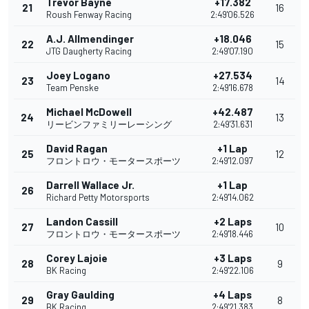
Trevor Bayne
+17.382
21
16
Roush Fenway Racing
2:49'06.526
A.J. Allmendinger
+18.046
22
15
JTG Daugherty Racing
2:49'07.190
Joey Logano
+27.534
23
14
Team Penske
2:49'16.678
Michael McDowell
+42.487
24
13
リービンファミリーレーシング
2:49'31.631
David Ragan
+1 Lap
25
12
フロントロウ・モータースポーツ
2:49'12.097
Darrell Wallace Jr.
+1 Lap
26
Richard Petty Motorsports
2:49'14.062
Landon Cassill
+2 Laps
27
10
フロントロウ・モータースポーツ
2:49'18.446
Corey Lajoie
+3 Laps
28
9
BK Racing
2:49'22.106
Gray Gaulding
+4 Laps
29
8
BK Racing
2:49'21.383