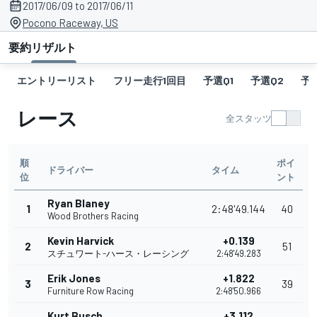
2017/06/09 to 2017/06/11
Pocono Raceway, US
要約
リザルト
エントリーリスト
フリー走行1回目
予選Q1
予選Q2
予選
レース
全スタッツ
順
ポイ
ドライバー
タイム
位
ント
Ryan Blaney
1
2:48'49.144
40
Wood Brothers Racing
Kevin Harvick
+0.139
2
51
スチュワート-ハース・レーシング
2:48'49.283
Erik Jones
+1.822
3
39
Furniture Row Racing
2:48'50.966
Kurt Busch
+3.112