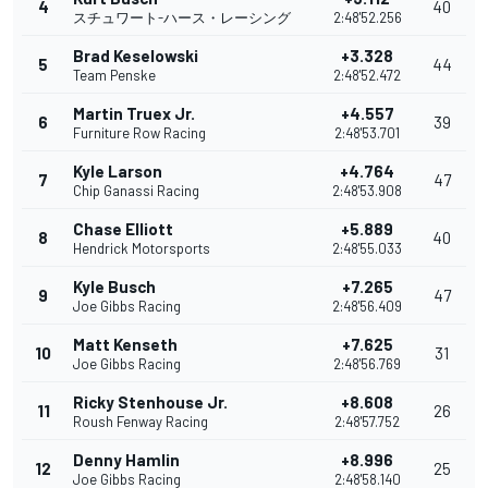
4
40
スチュワート-ハース・レーシング
2:48'52.256
Brad Keselowski
+3.328
5
44
Team Penske
2:48'52.472
Martin Truex Jr.
+4.557
6
39
Furniture Row Racing
2:48'53.701
Kyle Larson
+4.764
7
47
Chip Ganassi Racing
2:48'53.908
Chase Elliott
+5.889
8
40
Hendrick Motorsports
2:48'55.033
Kyle Busch
+7.265
9
47
Joe Gibbs Racing
2:48'56.409
Matt Kenseth
+7.625
10
31
Joe Gibbs Racing
2:48'56.769
Ricky Stenhouse Jr.
+8.608
11
26
Roush Fenway Racing
2:48'57.752
Denny Hamlin
+8.996
12
25
Joe Gibbs Racing
2:48'58.140