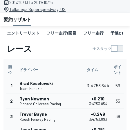
2017/10/13 to 2017/10/15
Talladega Superspeedway, US
要約
リザルト
エントリーリスト
フリー走行1回目
フリー走行
予選Q1
レース
全スタッツ
順
ポイ
ドライバー
タイム
位
ント
Brad Keselowski
1
3:47'53.644
59
Team Penske
Ryan Newman
+0.210
2
35
Richard Childress Racing
3:47'53.854
Trevor Bayne
+0.249
3
36
Roush Fenway Racing
3:47'53.893
Joey Logano
+0.291