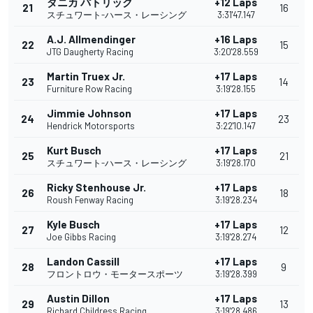
ダニカ パトリック
+12 Laps
21
16
スチュワート-ハース・レーシング
3:31'47.147
A.J. Allmendinger
+16 Laps
22
15
JTG Daugherty Racing
3:20'28.559
Martin Truex Jr.
+17 Laps
23
14
Furniture Row Racing
3:19'28.155
Jimmie Johnson
+17 Laps
24
23
Hendrick Motorsports
3:22'10.147
Kurt Busch
+17 Laps
25
21
スチュワート-ハース・レーシング
3:19'28.170
Ricky Stenhouse Jr.
+17 Laps
26
18
Roush Fenway Racing
3:19'28.234
Kyle Busch
+17 Laps
27
12
Joe Gibbs Racing
3:19'28.274
Landon Cassill
+17 Laps
28
9
フロントロウ・モータースポーツ
3:19'28.399
Austin Dillon
+17 Laps
29
13
Richard Childress Racing
3:19'28.486