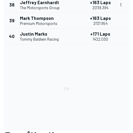
Jeffrey Earnhardt
+163 Laps
38
1
The Motorsports Group
20'39.394
Mark Thompson
+163 Laps
39
Premium Motorsports
21'37.954
Justin Marks
+171 Laps
40
Tommy Baldwin Racing
14'22.030