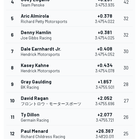
4
42
Team Penske
3:47'53.935
Aric Almirola
+0.378
5
32
Richard Petty Motorsports
3:47'54.022
Denny Hamlin
+0.381
6
32
Joe Gibbs Racing
3:47'54.025
Dale Earnhardt Jr.
+0.408
7
30
Hendrick Motorsports
3:47'54.052
Kasey Kahne
+0.434
8
30
Hendrick Motorsports
3:47'54.078
Gray Gaulding
+1.857
9
28
BK Racing
3:47'55.501
David Ragan
+2.052
10
27
フロントロウ・モータースポーツ
3:47'55.696
Ty Dillon
+2.077
11
26
Germain Racing
3:47'55.721
Paul Menard
+26.367
12
25
Richard Childress Racing
3:48'20.011