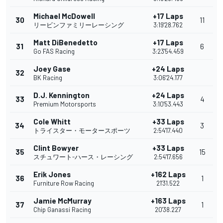
Michael McDowell
+17 Laps
30
11
リービンファミリーレーシング
3:19'28.762
Matt DiBenedetto
+17 Laps
31
6
Go FAS Racing
3:23'54.459
Joey Gase
+24 Laps
32
BK Racing
3:06'24.177
D.J. Kennington
+24 Laps
33
4
Premium Motorsports
3:10'53.443
Cole Whitt
+33 Laps
34
3
トライスター・モータースポーツ
2:54'17.440
Clint Bowyer
+33 Laps
35
15
スチュワート-ハース・レーシング
2:54'17.656
Erik Jones
+162 Laps
36
1
Furniture Row Racing
21'31.522
Jamie McMurray
+163 Laps
37
1
Chip Ganassi Racing
20'38.227