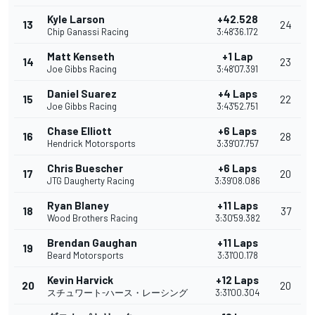
Kyle Larson
+42.528
13
24
Chip Ganassi Racing
3:48'36.172
Matt Kenseth
+1 Lap
14
23
Joe Gibbs Racing
3:48'07.391
Daniel Suarez
+4 Laps
15
22
Joe Gibbs Racing
3:43'52.751
Chase Elliott
+6 Laps
16
28
Hendrick Motorsports
3:39'07.757
Chris Buescher
+6 Laps
17
20
JTG Daugherty Racing
3:39'08.086
Ryan Blaney
+11 Laps
18
37
Wood Brothers Racing
3:30'59.382
Brendan Gaughan
+11 Laps
19
Beard Motorsports
3:31'00.178
Kevin Harvick
+12 Laps
20
20
スチュワート-ハース・レーシング
3:31'00.304