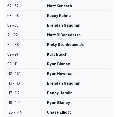
67 - 67
Matt Kenseth
68 - 68
Kasey Kahne
69 - 70
Brendan Gaughan
71 - 82
Matt DiBenedetto
83 - 88
Ricky Stenhouse Jr.
89 - 91
Kurt Busch
92 - 111
Ryan Blaney
112 - 112
Ryan Newman
113 - 116
Brendan Gaughan
117 - 117
Denny Hamlin
118 - 124
Ryan Blaney
125 - 144
Chase Elliott