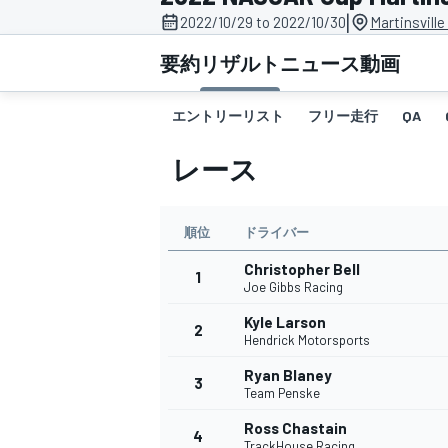
|
2022/10/29 to 2022/10/30
Martinsvill
スーパーフォーミュラ
要約
リザルト
ニュース
動画
エントリーリスト
フリー走行
QA
レース
順位
ドライバー
Christopher Bell
スーパーGT
1
Joe Gibbs Racing
Kyle Larson
2
Hendrick Motorsports
Ryan Blaney
3
Team Penske
Ross Chastain
4
TrackHouse Racing