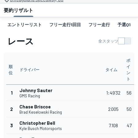
要約
リザルト
エントリーリスト
フリー走行1回目
フリー走行
予選Q1
レース
全スタッツ
ポ
順
イ
ドライバー
タイム
位
ン
ト
Johnny Sauter
1
1:49'32
56
GMS Racing
Chase Briscoe
2
2.005
50
Brad Keselowski Racing
Christopher Bell
3
7.108
47
Kyle Busch Motorsports