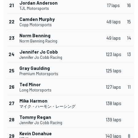
Jordan Anderson
21
17 laps
16
TJL Motorsports
Camden Murphy
22
48 laps
15
Copp Motorsports
Norm Benning
23
49 laps
14
Norm Benning Racing
Jennifer Jo Cobb
24
123 laps
13
Jennifer Jo Cobb Racing
Gray Gaulding
25
125 laps
Premium Motorsports
Ted Minor
26
127 laps
11
Long Motorsports
Mike Harmon
27
138 laps
マイク・ハーモン・レーシング
Tommy Regan
28
139 laps
Jennifer Jo Cobb Racing
Kevin Donahue
29
140 laps
8