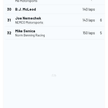
MB Motorsports
30
B.J. McLeod
140 laps
Joe Nemechek
31
143 laps
6
NEMCO Motorsports
Mike Senica
32
150 laps
5
Norm Benning Racing