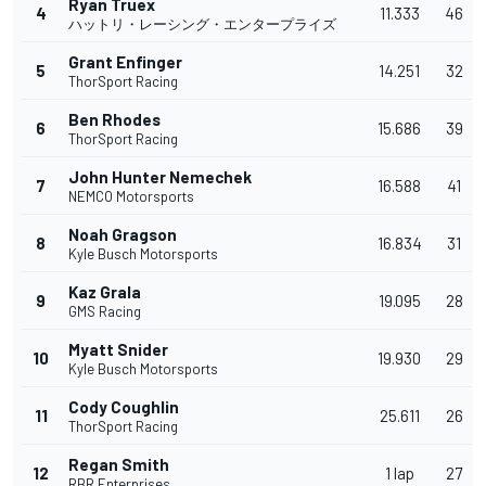
Ryan Truex
4
11.333
46
ハットリ・レーシング・エンタープライズ
Grant Enfinger
5
14.251
32
ThorSport Racing
Ben Rhodes
6
15.686
39
ThorSport Racing
John Hunter Nemechek
7
16.588
41
NEMCO Motorsports
Noah Gragson
8
16.834
31
Kyle Busch Motorsports
Kaz Grala
9
19.095
28
GMS Racing
Myatt Snider
10
19.930
29
Kyle Busch Motorsports
Cody Coughlin
11
25.611
26
ThorSport Racing
Regan Smith
12
1 lap
27
RBR Enterprises