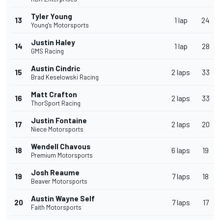
Tyler Young
13
1 lap
24
Young's Motorsports
Justin Haley
14
1 lap
28
GMS Racing
Austin Cindric
15
2 laps
33
Brad Keselowski Racing
Matt Crafton
16
2 laps
33
ThorSport Racing
Justin Fontaine
17
2 laps
20
Niece Motorsports
Wendell Chavous
18
6 laps
19
Premium Motorsports
Josh Reaume
19
7 laps
18
Beaver Motorsports
Austin Wayne Self
20
7 laps
17
Faith Motorsports