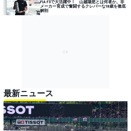
FIA F3で大活躍中！ 山越陽悠とは何者か。非
メーカー育成で奮闘するクレバーな19歳を徹底
解剖
最新ニュース