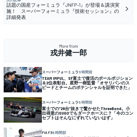
話題の国産フォーミュラ『JNFP-1』が登場＆講演実
施！ スーパーフォーミュラ『技術セッション』の
詳細発表
More from
戎井健一郎
スーパーフォーミュラ
3 時間前
TEAM IMPUL、SF富士で復活のポールポジション
＆2位表彰台。星野一樹監督「オサリバンのス
ピードとチームのポテンシャルを証明できた」
スーパーフォーミュラ
5 時間前
富士での“28台”抜きで驚かせたThreeBond。小
出得意のSUGOでもダークホースに？「今のコン
セプトはそんなにずれていないはず」
FIA F3
6 時間前