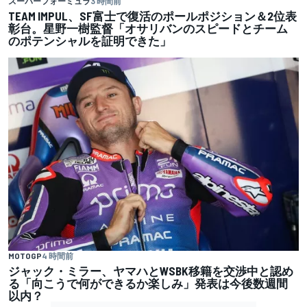
スーパーフォーミュラ
3 時間前
TEAM IMPUL、SF富士で復活のポールポジション＆2位表
彰台。星野一樹監督「オサリバンのスピードとチーム
のポテンシャルを証明できた」
MOTOGP
4 時間前
ジャック・ミラー、ヤマハとWSBK移籍を交渉中と認め
る「向こうで何ができるか楽しみ」発表は今後数週間
以内？