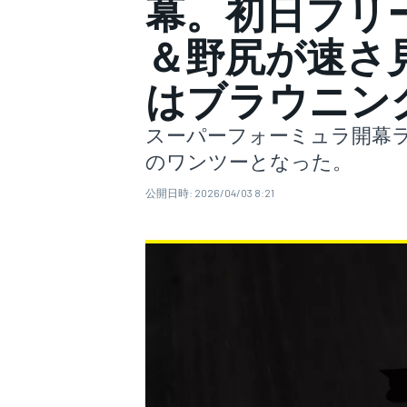
幕。初日フリー
＆野尻が速さ
スーパーフォーミュラ
はブラウニン
スーパーフォーミュラ開幕ラウ
のワンツーとなった。
公開日時:
2026/04/03 8:21
スーパーGT