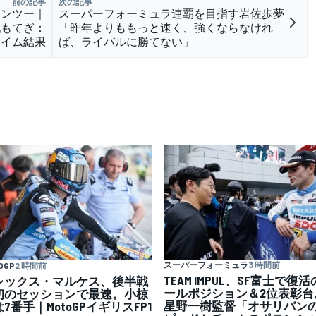
前の記事
次の記事
ワンツー｜
スーパーフォーミュラ連覇を目指す岩佐歩夢
戦もてぎ：
「昨年よりももっと速く、強くならなけれ
タイム結果
ば、ライバルに勝てない」
スーパーフォーミュラ
3 時間前
OGP
2 時間前
TEAM IMPUL、SF富士で復
レックス・マルケス、後半戦
ールポジション＆2位表彰台
初のセッションで最速。小椋
星野一樹監督「オサリバン
7番手｜MotoGPイギリスFP1