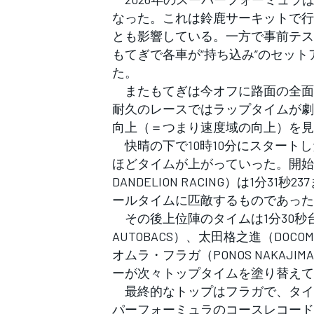
フォーミュラE
なった。これは鈴鹿サーキットで行
とも影響している。一方で事前テス
もてぎで各車が“持ち込み”のセッ
た。
またもてぎは今オフに路面の全面
耐久のレースではラップタイムが劇
向上（＝つまり速度域の向上）を見
快晴の下で10時10分にスタートし
ほどタイムが上がっていった。開始から
DANDELION RACING）は1分
ールタイムに匹敵するものであった
その後上位陣のタイムは1分30秒台
AUTOBACS）、太田格之進（DOCOMO
オムラ・フラガ（PONOS NAKAJ
ーが次々トップタイムを塗り替えて
最終的なトップはフラガで、タイムは
パーフォーミュラのコースレコード、