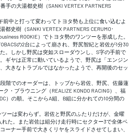
大湯都史樹（SANKI VERTEX PARTNERS
、午前中と打って変わってトヨタ勢も上位に食い込むよ
SANKI VERTEX PARTNERS CERUMO･
o business ROOKIE）でトヨタ勢のワンツーを形成した。
UTOBACSの2台によって崩され、野尻智紀と岩佐が1分30
た。しかし野尻は突如スローダウンし、S字の手前で
。ギヤは正常に動いているようで、野尻は「エンジン
、大きなトラブルではなかったようで、再開後のセッ
た段階でのオーダーは、トップから岩佐、野尻、佐藤蓮
、ルーク・ブラウニング（REALIZE KONDO RACING）、福
TGR-DC）の順。そこからA組、B組に分かれての10分間の
ンツーは変わらず。岩佐と野尻のふたりだけが、金曜
を入れた。また岩佐は組分け走行時にセクター3で全体ベ
コーナー手前で大きくリヤをスライドさせてしまい、