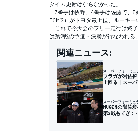
タイム更新はならなかった。
3番手は牧野、4番手は佐藤で、5番手
TOM’S）がトヨタ最上位。ルーキ
これで今大会のフリー走行は終了。
は第2戦の予選・決勝が行なわれる
関連ニュース:
スーパーフォーミュ
フラガが岩佐抑
上回る｜スーパ
スーパーフォーミュ
MUGENの岩
第2戦もてぎ：F