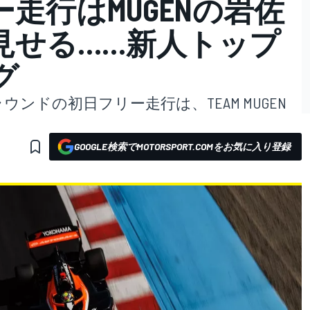
走行はMUGENの岩佐
見せる……新人トップ
グ
ンドの初日フリー走行は、TEAM MUGEN
GOOGLE検索でMOTORSPORT.COMをお気に入り登録