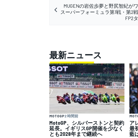
MUGENの岩佐歩夢と野尻智紀が
スーパーフォーミュラ第1戦・第2
FP2
最新ニュース
MOTOGP
2 時間前
MOT
MotoGP、シルバーストンと契約
ア
延長。イギリスGP開催を少なく
最
とも2028年まで継続へ
藍は