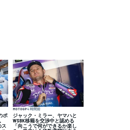
MOTOGP
4 時間前
活のポ
ジャック・ミラー、ヤマハと
。
WSBK移籍を交渉中と認める
のス
「向こうで何ができるか楽し