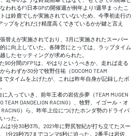
なわれるF1日本GPの開催週が例年より1週早まったこ
トは鈴鹿でしか実施されていないため、今季初走行の
トアップをどれだけ精度高くできているかが鍵と言え
張替えが実施されており、3月に実施されたスーパー
的に向上していた。各陣営にとっては、ラップタイム
越したセッティングが求められた。
た90分間のFP1は、やはりというべきか、走れば走る
わずか30分で牧野任祐（DOCOMO TEAM
31秒237までタイムを上げたが、これは昨年自身が記録したポ
。
に入っていき、前年王者の岩佐歩夢（TEAM MUGEN
 TEAM DANDELION RACING）、牧野、イゴール・オ
IMA RACING）ら、昨年上位につけたホンダ勢のドライバ
いった。
1分30秒375。2021年に野尻智紀が打ち立てたスー
1分29秒757までコンマ6秒に迫った。2番手は岩佐、