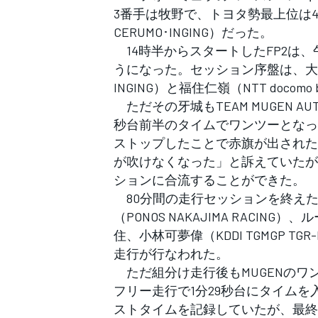
3番手は牧野で、トヨタ勢最上位は4番手の
CERUMO･INGING）だった。
14時半からスタートしたFP2は
うになった。セッション序盤は、大湯都史樹（
INGING）と福住仁嶺（NTT docom
ただその牙城もTEAM MUGEN A
秒台前半のタイムでワンツーとなっ
ストップしたことで赤旗が出された
が吹けなくなった」と訴えていたが
ションに合流することができた。
80分間の走行セッションを終え
（PONOS NAKAJIMA RACING）
住、小林可夢偉（KDDI TGMGP 
走行が行なわれた。
ただ組分け走行後もMUGENのワ
フリー走行で1分29秒台にタイム
ストタイムを記録していたが、最終
すべてのカテゴリー