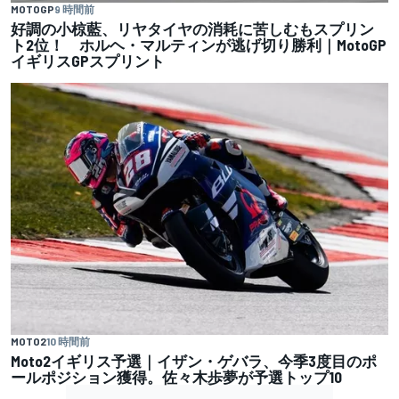
MOTOGP
9 時間前
好調の小椋藍、リヤタイヤの消耗に苦しむもスプリン
ト2位！ ホルヘ・マルティンが逃げ切り勝利｜MotoGP
イギリスGPスプリント
MOTO2
10 時間前
Moto2イギリス予選｜イザン・ゲバラ、今季3度目のポ
ールポジション獲得。佐々木歩夢が予選トップ10