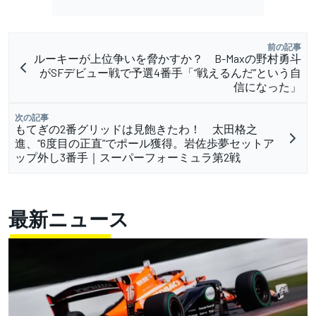
前の記事
ルーキーが上位争いを脅かすか？ B-Maxの野村勇斗
がSFデビュー戦で予選4番手「“戦えるんだ”という自
信になった」
次の記事
もてぎの2番グリッドは見飽きたわ！ 太田格之
進、“6度目の正直”でポール獲得。岩佐歩夢セットア
ップ外し3番手｜スーパーフォーミュラ第2戦
最新ニュース