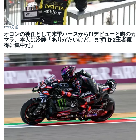
F1
21 分前
オコンの後任として来季ハースからF1デビューと噂のカ
マラ、本人は冷静「ありがたいけど、まずはF2王者獲
得に集中だ」