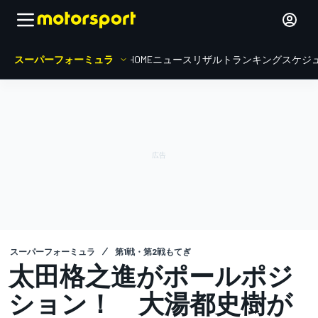
スーパーフォーミュラ
HOME
ニュース
リザルト
ランキング
スケジ
スーパーフォーミュラ
第1戦・第2戦もてぎ
太田格之進がポールポジ
ション！ 大湯都史樹が