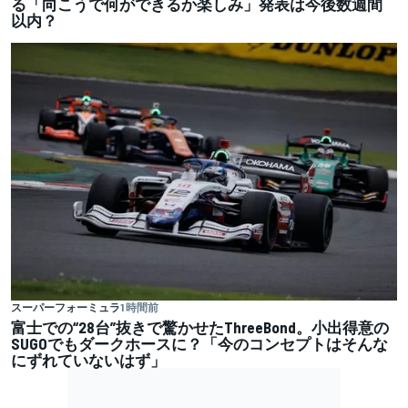
る「向こうで何ができるか楽しみ」発表は今後数週間
以内？
スーパーフォーミュラ
1 時間前
富士での“28台”抜きで驚かせたThreeBond。小出得意の
SUGOでもダークホースに？「今のコンセプトはそんな
にずれていないはず」