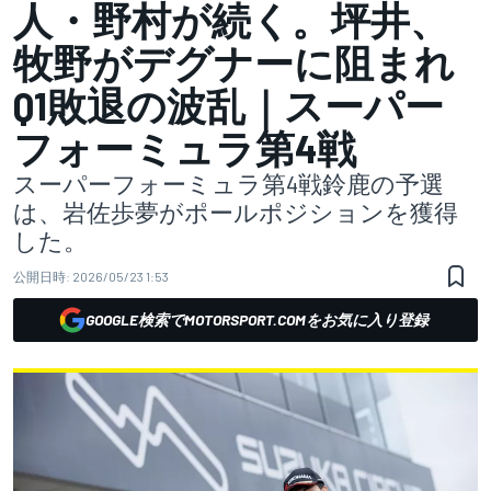
人・野村が続く。坪井、
牧野がデグナーに阻まれ
Q1敗退の波乱｜スーパー
フォーミュラ第4戦
スーパーフォーミュラ第4戦鈴鹿の予選
は、岩佐歩夢がポールポジションを獲得
した。
公開日時:
2026/05/23 1:53
GOOGLE検索でMOTORSPORT.COMをお気に入り登録