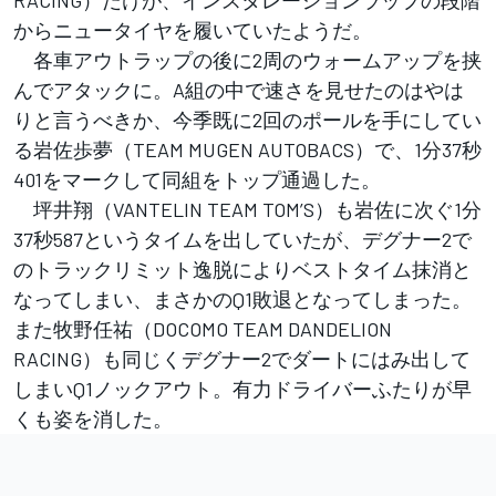
RACING）だけが、インスタレーションラップの段階
からニュータイヤを履いていたようだ。
各車アウトラップの後に2周のウォームアップを挟
んでアタックに。A組の中で速さを見せたのはやは
りと言うべきか、今季既に2回のポールを手にしてい
る岩佐歩夢（TEAM MUGEN AUTOBACS）で、1分37秒
401をマークして同組をトップ通過した。
坪井翔（VANTELIN TEAM TOM’S）も岩佐に次ぐ1分
37秒587というタイムを出していたが、デグナー2で
のトラックリミット逸脱によりベストタイム抹消と
なってしまい、まさかのQ1敗退となってしまった。
また牧野任祐（DOCOMO TEAM DANDELION
RACING）も同じくデグナー2でダートにはみ出して
しまいQ1ノックアウト。有力ドライバーふたりが早
くも姿を消した。