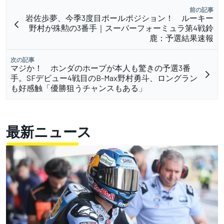
前の記事
岩佐歩夢、今季3度目ポールポジション！ ルーキー
野村が殊勲の3番手｜スーパーフォーミュラ第4戦鈴
鹿：予選結果速報
次の記事
マジか！ ホンダのホープが本人も驚きの予選3番
手。SFデビュー4戦目のB-Max野村勇斗、ロングラン
も好感触「優勝狙うチャンスもある」
最新ニュース