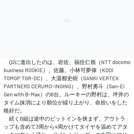
Q2に進出したのは、岩佐、福住仁嶺（NTT docomo
business ROOKIE）、佐藤、小林可夢偉（KDDI
TGMGP TGR-DC）、大湯都史樹（SANKI VERTEX
PARTNERS CERUMO･INGING）、野村勇斗（San-Ei
Gen with B-Max）の6台。ルーキーの野村は、坪井の
タイム抹消により順位が繰り上がり、命拾いをした
格好だ。
続くB組は途中のピットインを挟まず、アウトラ
ップも含めて3周から4周かけてタイヤを温めてアタ