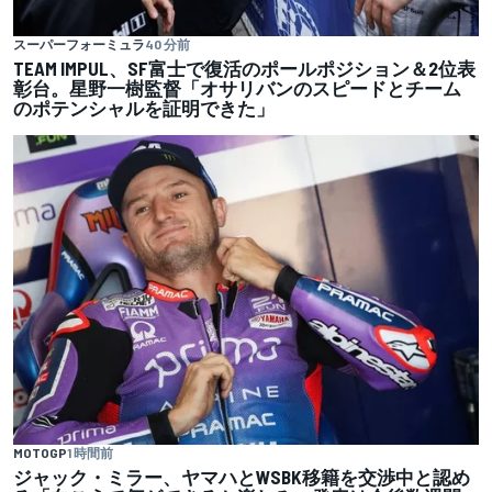
スーパーフォーミュラ
40 分前
TEAM IMPUL、SF富士で復活のポールポジション＆2位表
彰台。星野一樹監督「オサリバンのスピードとチーム
のポテンシャルを証明できた」
MOTOGP
1 時間前
ジャック・ミラー、ヤマハとWSBK移籍を交渉中と認め