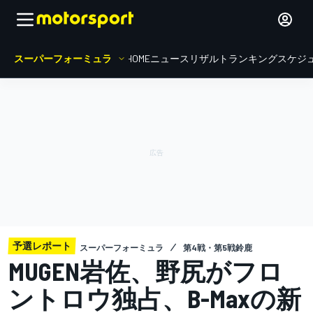
スーパーフォーミュラ
HOME
ニュース
リザルト
ランキング
スケジ
予選レポート
スーパーフォーミュラ
第4戦・第5戦鈴鹿
MUGEN岩佐、野尻がフロ
ントロウ独占、B-Maxの新