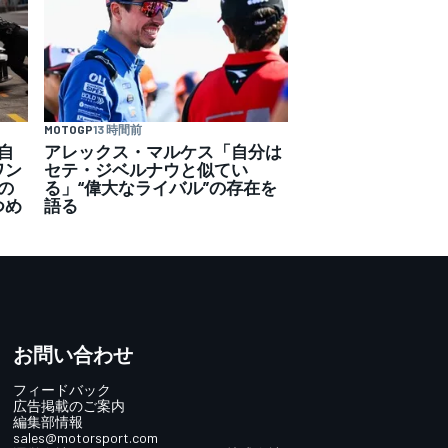
MOTOGP
13 時間前
自
アレックス・マルケス「自分は
ワン
セテ・ジベルナウと似てい
の
る」“偉大なライバル”の存在を
つめ
語る
お問い合わせ
フィードバック
広告掲載のご案内
編集部情報
sales@motorsport.com