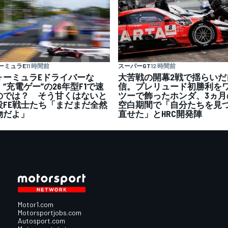
ーミュラE
11 時間前
スーパーGT
12 時間前
ォーミュラEドライバーな
大苦戦の開幕2戦で揺らいだ
“充電ゲー”の26年型F1で速
信。プレリュード初勝利を
のでは？ そう甘くはないと
ツーで飾ったホンダ、3ヵ月
役FE戦士たち「まだまだ全然
空白期間で「自分たちを見
物だよ」
直せた」とHRC開発陣
Motor1.com
Motorsportjobs.com
Autosport.com