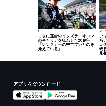
F1
フォ
まさに運命のイタズラ。オコン
フ
のキャリアを狂わせた2019年
ら、
「レンタカーの中で泣いたのを
い
覚えている」
現
別
アプリをダウンロード