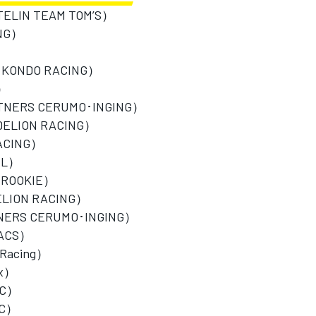
N TEAM TOM’S）
NG）
）
ONDO RACING）
）
NERS CERUMO･INGING）
ELION RACING）
CING）
UL）
 ROOKIE）
LION RACING）
NERS CERUMO･INGING）
ACS）
 Racing）
ax）
DC）
DC）