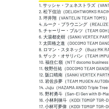
フォーミュラE
1. サッシャ・フェネストラズ（VANTELI
2. 松下信治（DELiGHTWORKS RACI
3. 坪井翔（VANTELIN TEAM TOM’S
4. ルーク・ブラウニング（REALIZE K
5. チャーリー・ブルツ（TEAM GOH
6. 大湯都史樹（SANKI VERTEX PART
7. 太田格之進（DOCOMO TEAM DAND
8. ロマン・スタネック（Buzz MK RA
9. ザック・オサリバン（TEAM IMP
10. 福住仁嶺（NTT docomo business
11. 牧野任祐（DOCOMO TEAM DANDE
12. 阪口晴南（SANKI VERTEX PART
13. 岩佐歩夢（TEAM MUGEN AUTOB
14. Juju（HAZAMA ANDO Triple Tree
15. 野村勇斗（San-Ei Gen with B-M
16. 小林利徠斗（KDDI TGMGP TGR-
17. 小林可夢偉（KDDI TGMGP TGR-