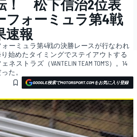
転！ 松下信治2位表
ーフォーミュラ第4戦
果速報
フォーミュラ第4戦の決勝レースが行なわれ
降り始めたタイミングでステイアウトする
ラズ（VANTELIN TEAM TOM’S）。14
だった。
GOOGLE検索でMOTORSPORT.COMをお気に入り登録