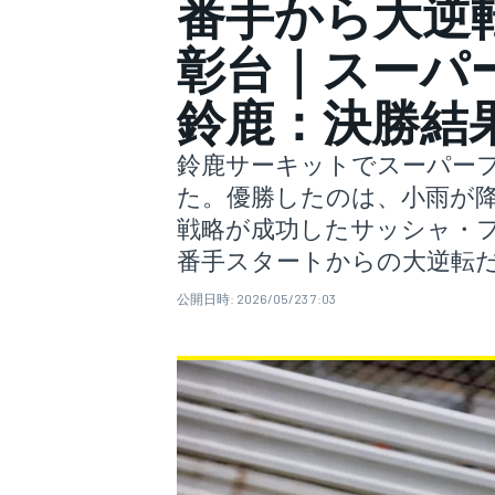
番手から大逆
彰台｜スーパ
スーパーフォーミュラ
鈴鹿：決勝結
鈴鹿サーキットでスーパー
た。優勝したのは、小雨が
戦略が成功したサッシャ・フェネスト
番手スタートからの大逆転
スーパーGT
公開日時:
2026/05/23 7:03