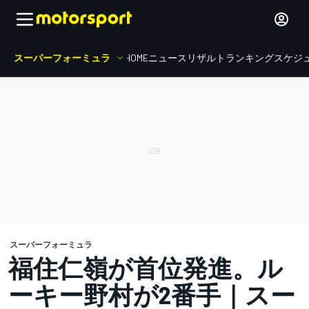
スーパーフォーミュラ
HOME
ニュース
リザルト
ランキング
スケジ
スーパーフォーミュラ
福住仁嶺が首位発進。ル
ーキー野村が2番手｜スー