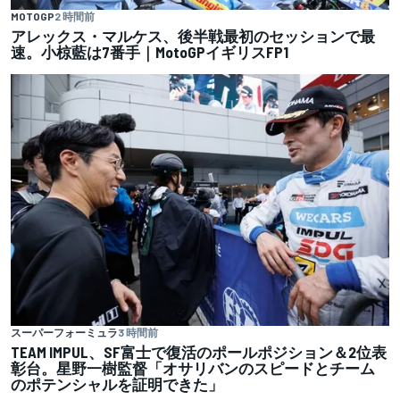
MOTOGP
2 時間前
アレックス・マルケス、後半戦最初のセッションで最
速。小椋藍は7番手｜MotoGPイギリスFP1
スーパーフォーミュラ
3 時間前
TEAM IMPUL、SF富士で復活のポールポジション＆2位表
彰台。星野一樹監督「オサリバンのスピードとチーム
のポテンシャルを証明できた」