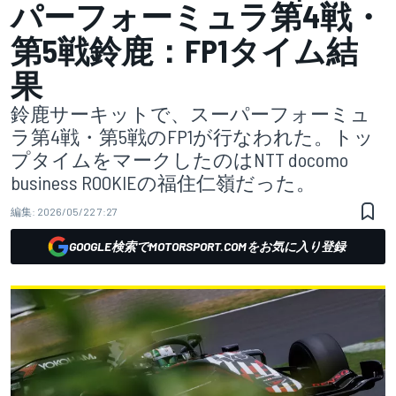
パーフォーミュラ第4戦・
第5戦鈴鹿：FP1タイム結
果
鈴鹿サーキットで、スーパーフォーミュ
ラ第4戦・第5戦のFP1が行なわれた。トッ
プタイムをマークしたのはNTT docomo
business ROOKIEの福住仁嶺だった。
編集:
2026/05/22 7:27
GOOGLE検索でMOTORSPORT.COMをお気に入り登録