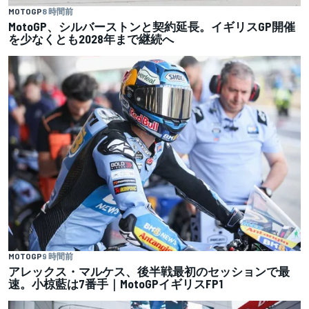
MOTOGP
8 時間前
MotoGP、シルバーストンと契約延長。イギリスGP開催
を少なくとも2028年まで継続へ
MOTOGP
9 時間前
アレックス・マルケス、後半戦最初のセッションで最
速。小椋藍は7番手｜MotoGPイギリスFP1