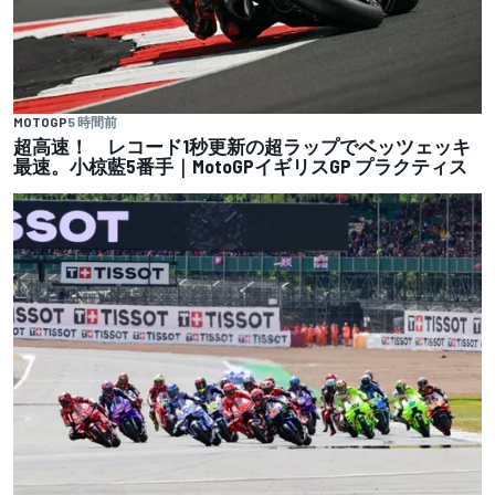
MOTOGP
5 時間前
超高速！ レコード1秒更新の超ラップでベッツェッキ
最速。小椋藍5番手｜MotoGPイギリスGP プラクティス