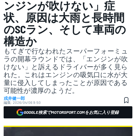
ンジンが吹けない」症
状、原因は大雨と長時間
のSCラン、そして車両の
構造か
もてぎで行なわれたスーパーフォーミュ
ラの開幕ラウンドでは、「エンジンが吹
けない」と訴えるドライバーが多く見ら
れた。これはエンジンの吸気口に水が大
量に侵入してしまったことが原因である
可能性が濃厚のようだ。
戎井健一郎
編集:
2026/04/06 9:50
GOOGLE検索でMOTORSPORT.COMをお気に入り登録