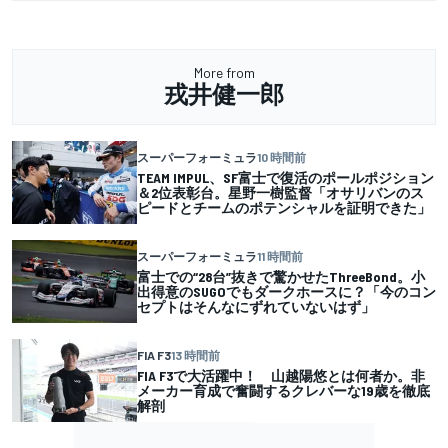
More from
戎井健一郎
スーパーフォーミュラ
10 時間前
TEAM IMPUL、SF富士で復活のポールポジション
＆2位表彰台。星野一樹監督「オサリバンのス
ピードとチームのポテンシャルを証明できた」
スーパーフォーミュラ
11 時間前
富士での“28台”抜きで驚かせたThreeBond。小
出得意のSUGOでもダークホースに？「今のコン
セプトはそんなにずれていないはず」
FIA F3
13 時間前
FIA F3で大活躍中！ 山越陽悠とは何者か。非
メーカー育成で奮闘するクレバーな19歳を徹底
解剖