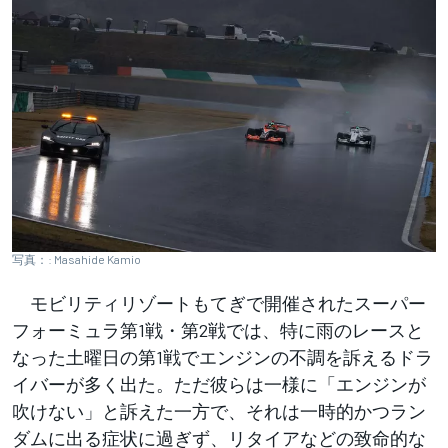
写真：: Masahide Kamio
モビリティリゾートもてぎで開催されたスーパー
フォーミュラ第1戦・第2戦では、特に雨のレースと
なった土曜日の第1戦でエンジンの不調を訴えるドラ
イバーが多く出た。ただ彼らは一様に「エンジンが
吹けない」と訴えた一方で、それは一時的かつラン
ダムに出る症状に過ぎず、リタイアなどの致命的な