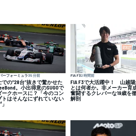
パーフォーミュラ
35 分前
FIA F3
2 時間前
士での“28台”抜きで驚かせた
FIA F3で大活躍中！ 山越
reeBond。小出得意のSUGOで
とは何者か。非メーカー育
ダークホースに？「今のコン
奮闘するクレバーな19歳を
プトはそんなにずれていない
解剖
ず」