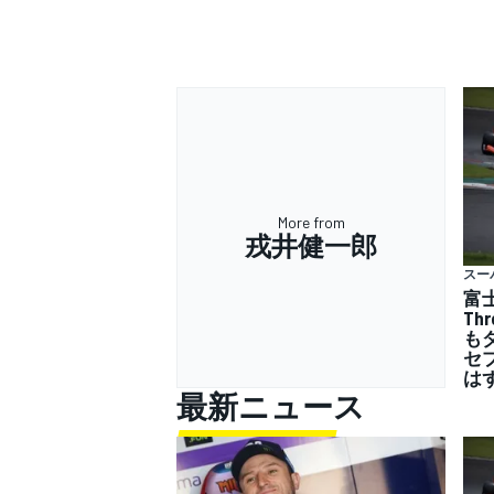
More from
戎井健一郎
スー
富
Th
も
セ
は
最新ニュース