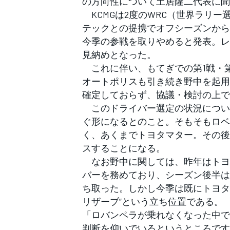
の方向性について土居隆二代表に聞
フォーミュラE
KCMGは2度のWRC（世界ラリ
テックとの提携でオフシーズンから
今季の参戦を取りやめると発表。レ
見納めとなった。
これに伴い、もてぎでの第1戦・第
オートポリスも引き続き野中を起用
確定しておらず、協議・検討の上で
このドライバー選定の状況につい
ぐ形になるとのこと。そもそもロベ
く、あくまでトヨタマター。その後
スすることになる。
なお野中に関しては、昨年はトヨ
バーを務めており、シーズン後半は育成チ
ち取った。しかし今季は既にトヨタ
リザーブ”という立ち位置である。
「ロバンペラが乗れなくなった中で
判断を仰いでいるというところです