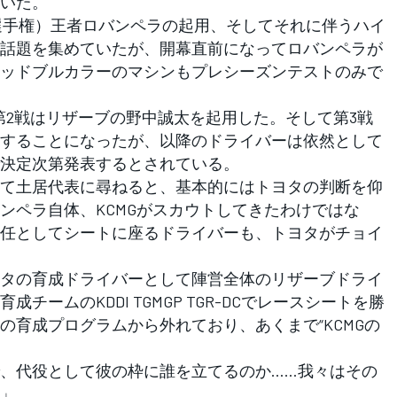
いた。
ー選手権）王者ロバンペラの起用、そしてそれに伴うハイ
話題を集めていたが、開幕直前になってロバンペラが
ッドブルカラーのマシンもプレシーズンテストのみで
2戦はリザーブの野中誠太を起用した。そして第3戦
することになったが、以降のドライバーは依然として
決定次第発表するとされている。
て土居代表に尋ねると、基本的にはトヨタの判断を仰
ンペラ自体、KCMGがスカウトしてきたわけではな
任としてシートに座るドライバーも、トヨタがチョイ
タの育成ドライバーとして陣営全体のリザーブドライ
ームのKDDI TGMGP TGR-DCでレースシートを勝
の育成プログラムから外れており、あくまで“KCMGの
、代役として彼の枠に誰を立てるのか……我々はその
」