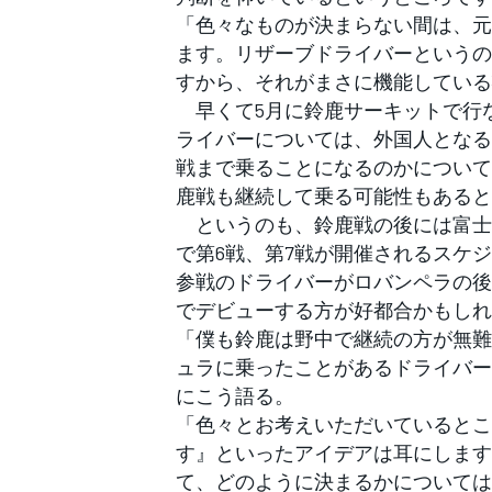
「色々なものが決まらない間は、元
ます。リザーブドライバーというの
すから、それがまさに機能している
早くて5月に鈴鹿サーキットで行な
ライバーについては、外国人となる
戦まで乗ることになるのかについて
鹿戦も継続して乗る可能性もあると
というのも、鈴鹿戦の後には富士
で第6戦、第7戦が開催されるスケ
参戦のドライバーがロバンペラの後
でデビューする方が好都合かもしれ
「僕も鈴鹿は野中で継続の方が無難
ュラに乗ったことがあるドライバー
にこう語る。
「色々とお考えいただいているとこ
す』といったアイデアは耳にします
て、どのように決まるかについては
すべてのカテゴリー