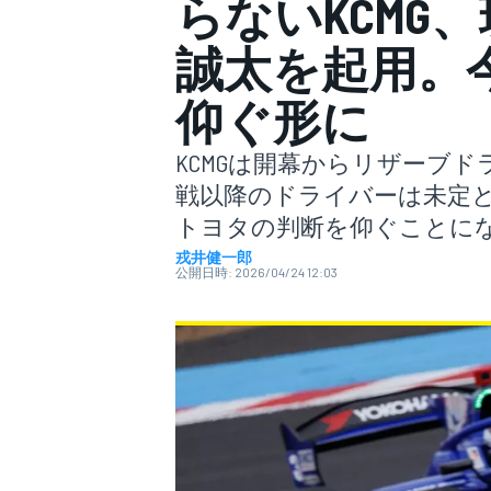
らないKCMG
誠太を起用。
スーパーフォーミュラ
仰ぐ形に
KCMGは開幕からリザーブ
戦以降のドライバーは未定
トヨタの判断を仰ぐことに
戎井健一郎
公開日時:
2026/04/24 12:03
スーパーGT