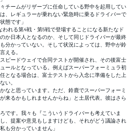
々チームがリザーブに任命している野中を起用してい
は、レギュラーが乗れない緊急時に乗るドライバーで
状態です」
われる第4戦・第5戦で登場することになる新たなド
のか日本人となるのか、そして同じドライバーが最終
も分かっていない。そして状況によっては、野中が鈴
言える。
スピードウェイで合同テストが開催され、その後富士
ジュールとなっている。例えばスーパーフォーミュラ初
任となる場合は、富士テストから入念に準備をした上
ない。
かなと思っています。ただ、鈴鹿でスーパーフォーミ
が来るかもしれませんからね」と土居代表。彼はさら
ろです。我々も『こういうドライバーも考えていま
し、提案や意見もしますけども、それがどう議論され
私も分かっていません」