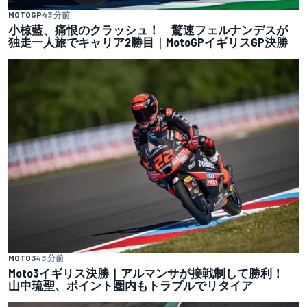
MOTOGP
43 分前
小椋藍、痛恨のクラッシュ！ 驚速フェルナンデスが
独走一人旅でキャリア2勝目｜MotoGPイギリスGP決勝
MOTO3
43 分前
Moto3イギリス決勝｜アルマンサが接戦制して勝利！
山中琉聖、ポイント圏内もトラブルでリタイア