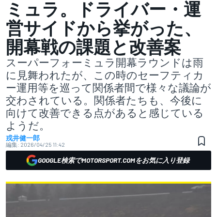
ミュラ。ドライバー・運
営サイドから挙がった、
開幕戦の課題と改善案
スーパーフォーミュラ開幕ラウンドは雨
に見舞われたが、この時のセーフティカ
ー運用等を巡って関係者間で様々な議論が
交わされている。関係者たちも、今後に
向けて改善できる点があると感じている
ようだ。
戎井健一郎
編集:
2026/04/25 11:42
GOOGLE検索でMOTORSPORT.COMをお気に入り登録