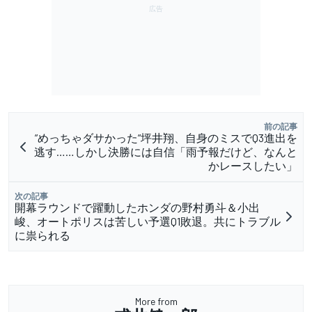
前の記事
”めっちゃダサかった”坪井翔、自身のミスでQ3進出を
逃す……しかし決勝には自信「雨予報だけど、なんと
かレースしたい」
次の記事
開幕ラウンドで躍動したホンダの野村勇斗＆小出
峻、オートポリスは苦しい予選Q1敗退。共にトラブル
に祟られる
More from