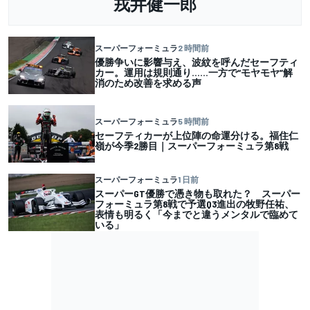
戎井健一郎
スーパーフォーミュラ
2 時間前
優勝争いに影響与え、波紋を呼んだセーフティ
カー。運用は規則通り……一方で“モヤモヤ”解
消のため改善を求める声
スーパーフォーミュラ
5 時間前
セーフティカーが上位陣の命運分ける。福住仁
嶺が今季2勝目｜スーパーフォーミュラ第8戦
スーパーフォーミュラ
1 日前
スーパーGT優勝で憑き物も取れた？ スーパー
フォーミュラ第8戦で予選Q3進出の牧野任祐、
表情も明るく「今までと違うメンタルで臨めて
いる」