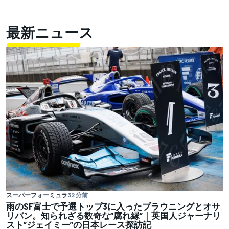
最新ニュース
スーパーフォーミュラ
32 分前
雨のSF富士で予選トップ3に入ったブラウニングとオサ
リバン。知られざる数奇な“腐れ縁”｜英国人ジャーナリ
スト”ジェイミー”の日本レース探訪記