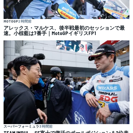
MOTOGP
2 時間前
アレックス・マルケス、後半戦最初のセッションで最
速。小椋藍は7番手｜MotoGPイギリスFP1
スーパーフォーミュラ
3 時間前
TEAM IMPUL、SF富士で復活のポールポジション＆2位表