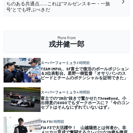
ちのある共通点……これは”マルゼンスキー・一族
号”とでも呼ぶべきだ
More from
戎井健一郎
スーパーフォーミュラ
3 時間前
TEAM IMPUL、SF富士で復活のポールポジション
＆2位表彰台。星野一樹監督「オサリバンのス
ピードとチームのポテンシャルを証明できた」
スーパーフォーミュラ
4 時間前
富士での“28台”抜きで驚かせたThreeBond。小
出得意のSUGOでもダークホースに？「今のコン
セプトはそんなにずれていないはず」
FIA F3
6 時間前
FIA F3で大活躍中！ 山越陽悠とは何者か。非
メーカー育成で奮闘するクレバーな19歳を徹底