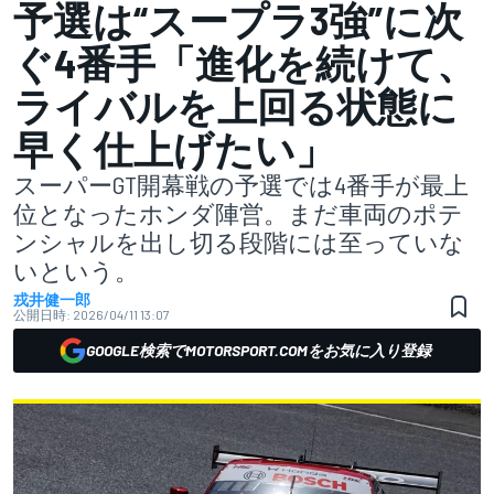
予選は“スープラ3強”に次
ぐ4番手「進化を続けて、
ライバルを上回る状態に
早く仕上げたい」
スーパーGT開幕戦の予選では4番手が最上
位となったホンダ陣営。まだ車両のポテ
ンシャルを出し切る段階には至っていな
いという。
戎井健一郎
公開日時:
2026/04/11 13:07
GOOGLE検索でMOTORSPORT.COMをお気に入り登録