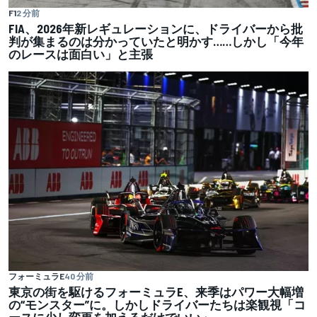
F1
2 分前
FIA、2026年新レギュレーションに、ドライバーから批
判が集まるのは分かっていたと明かす……しかし「今年
のレースは面白い」と主張
フォーミュラE
40 分前
東京の街を駆けるフォーミュラE、来季はパワー大幅増
の“モンスター”に。しかしドライバーたちは楽観視「コ