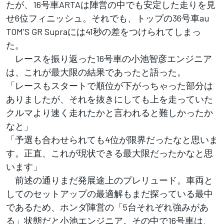
たが、16号車ARTAは陣営の中でも安定した走りを見
せ6位フィニッシュ。それでも、トップの36号車au
TOM'S GR Supraには41秒の差をつけられてしまっ
た。
レースを振り返った16号車の小池智彦エンジニア
は、これが最大限の結果であったと語った。
「レースもスタートで順位が下がっちゃった部分は
ありましたが、それを抜きにしても上を走っていた
クルマより速く走れたかと言われると難しかったか
なと」
「予選も合わせられても4位が限界だったなと思いま
す。正直、これが現状できる最大限だったかなと思
います」
前述の通りまだ発展途上のプレリュード。車両と
してのセットアップの最適解もまだ探っている最中
であるため、ホンダ陣営の「5台それぞれ強みがあ
る」状態だと小池エンジニア。その中で16号車は、