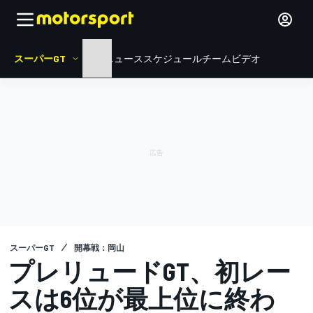
スーパーGT
HOME
ニュース
スケジュール
チーム
ビデオ
スーパーGT
開幕戦：岡山
プレリュードGT、初レー
スは6位が最上位に終わ