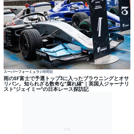
スーパーフォーミュラ
2 時間前
雨のSF富士で予選トップ3に入ったブラウニングとオサ
リバン。知られざる数奇な“腐れ縁”｜英国人ジャーナリ
スト”ジェイミー”の日本レース探訪記