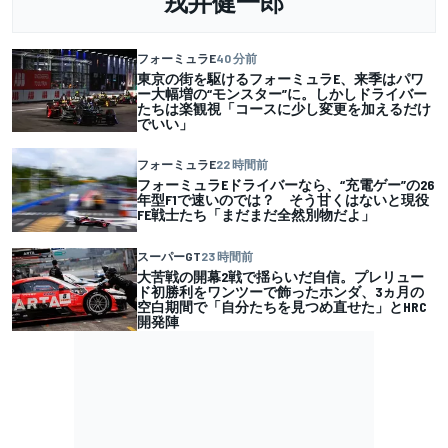
戎井健一郎
フォーミュラE
40 分前
東京の街を駆けるフォーミュラE、来季はパワ
ー大幅増の“モンスター”に。しかしドライバー
たちは楽観視「コースに少し変更を加えるだけ
でいい」
フォーミュラE
22 時間前
フォーミュラEドライバーなら、“充電ゲー”の26
年型F1で速いのでは？ そう甘くはないと現役
FE戦士たち「まだまだ全然別物だよ」
スーパーGT
23 時間前
大苦戦の開幕2戦で揺らいだ自信。プレリュー
ド初勝利をワンツーで飾ったホンダ、3ヵ月の
空白期間で「自分たちを見つめ直せた」とHRC
開発陣