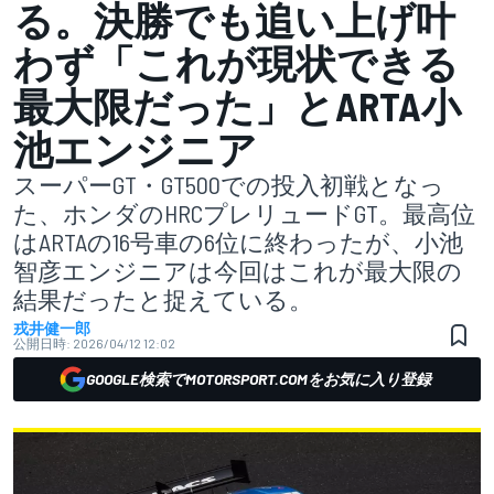
る。決勝でも追い上げ叶
わず「これが現状できる
最大限だった」とARTA小
池エンジニア
スーパーGT・GT500での投入初戦となっ
た、ホンダのHRCプレリュードGT。最高位
はARTAの16号車の6位に終わったが、小池
智彦エンジニアは今回はこれが最大限の
結果だったと捉えている。
戎井健一郎
公開日時:
2026/04/12 12:02
GOOGLE検索でMOTORSPORT.COMをお気に入り登録