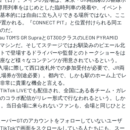
専用列車をはじめとした臨時列車の発着や、イベント
基本的には自由に立ち入りできる場所ではない。ここ
かれる。『CONNECT PIT』と位置付けられる同エ
のだ。
’S GR SupraとGT300クラスのLEON PYRAMID
ンマシンだ。そしてステージではお馴染みのピエール北
トで登場するドライバーや監督とのトークショーをは
座など様々なコンテンツが用意されているという。
場に際して西口改札外での参加受付が必要で、JR両
入場券が別途必要）。都内で、しかも駅のホーム上でレ
非常に貴重な機会と言える。
kTok LIVEでも配信され、全国にある各チーム・ガレ
のコラボ配信がリレー形式で行なわれるという。しか
通し。当日会場に来られないファンも、会場と同じひとと
上、スーパーGTのアカウントをフォローしていないユーザ
ikTokで画面をスクロールしている人たちにも、スー