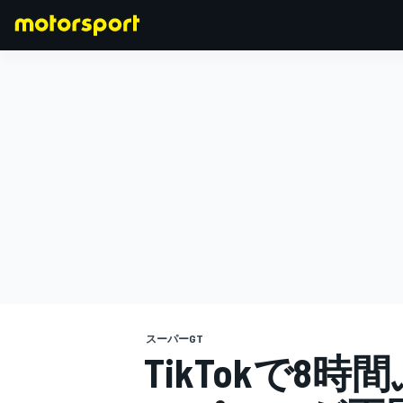
F1
MOTOGP
スーパーGT
TikTokで8