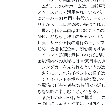
フォーミュラE
ームだ。この3番ホームは、自転車
スペースとして活用されているが、
にスーパーGT車両と特設ステージが置
リアから、非日常体験が提供される
展示される車両はGT500クラスのau TOM
AMG。どちらも昨年のチャンピオ
川氏、サッシャ氏の進行の下、ゲス
じめ、会場限定企画、初心者向け講
イベント参加は無料（※ただし駅入
国駅構内への入場にはJR東日本の
ーシングカーを見られるというのは
さらに、これらイベントの様子はTi
ージとイベント会場を中継で繋いで
も配信は11時〜19時の8時間ぶっ
きを気軽に楽しむことができる。
またTikTok LIVEはその構造
ーの目にも留まりやすい。何気なくT