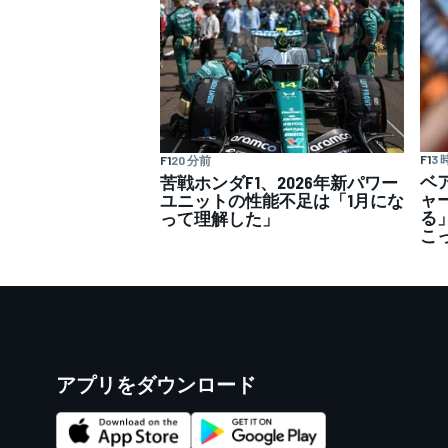
F1
3
F1
20 分前
ベ
苦戦ホンダF1、2026年新パワー
ャ
ユニットの性能不足は「1月にな
る
って理解した」
こ
アプリをダウンロード