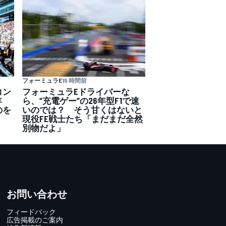
フォーミュラE
15 時間前
コン
フォーミュラEドライバーな
年
ら、“充電ゲー”の26年型F1で速
のを
いのでは？ そう甘くはないと
現役FE戦士たち「まだまだ全然
別物だよ」
お問い合わせ
フィードバック
広告掲載のご案内