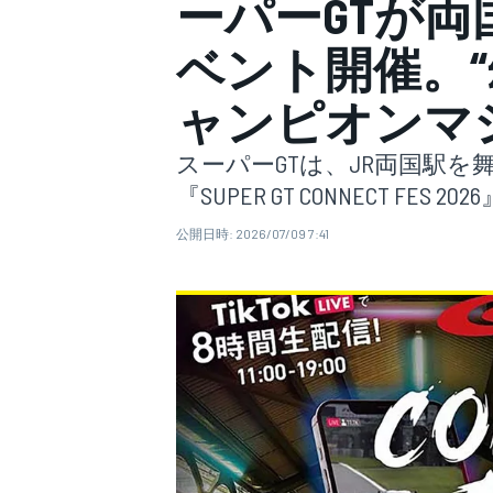
ーパーGTが
ベント開催。“
スーパーフォーミュラ
ャンピオンマ
スーパーGTは、JR両国駅
『SUPER GT CONNECT FES
公開日時:
2026/07/09 7:41
スーパーGT