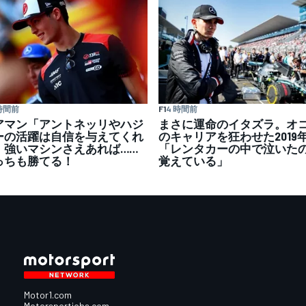
 時間前
F1
4 時間前
アマン「アントネッリやハジ
まさに運命のイタズラ。オ
ーの活躍は自信を与えてくれ
のキャリアを狂わせた2019
」強いマシンさえあれば……
「レンタカーの中で泣いた
っちも勝てる！
覚えている」
Motor1.com
Motorsportjobs.com