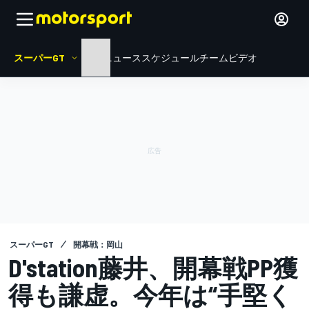
スーパーGT
HOME
ニュース
スケジュール
チーム
ビデオ
スーパーGT
開幕戦：岡山
D'station藤井、開幕戦PP獲
得も謙虚。今年は“手堅く