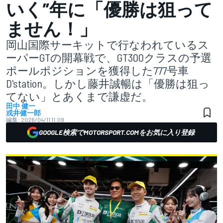
いく”年に「優勝は狙って
ません！」
岡山国際サーキットで行なわれているス
ーパーGTの開幕戦で、GT300クラスの予選
ポールポジションを獲得した777号車
D'station。しかし藤井誠暢は「優勝は狙っ
てない」とあくまで謙虚だ。
田中 健一
戎井健一郎
編集:
2026/04/11 11:09
GOOGLE検索でMOTORSPORT.COMをお気に入り登録