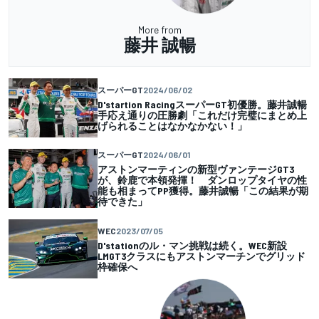
More from
藤井 誠暢
スーパーGT
2024/06/02
D'startion RacingスーパーGT初優勝。藤井誠暢
手応え通りの圧勝劇「これだけ完璧にまとめ上
げられることはなかなかない！」
スーパーGT
2024/06/01
アストンマーティンの新型ヴァンテージGT3
が、鈴鹿で本領発揮！ ダンロップタイヤの性
能も相まってPP獲得。藤井誠暢「この結果が期
待できた」
WEC
2023/07/05
D'stationのル・マン挑戦は続く。WEC新設
LMGT3クラスにもアストンマーチンでグリッド
枠確保へ