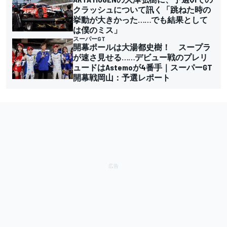
クラッシュについて訊く「跳ねた時の
挙動が大きかった……でも結果として
は僕のミス」
スーパーGT
開幕ポールは大湯都史樹！ スープラ
が速さ見せる……デビュー戦のプレリ
ュードはAstemoが4番手｜スーパーGT
開幕戦岡山：予選レポート