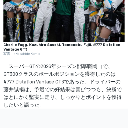
Charlie Fagg, Kazuhiro Sasaki, Tomonobu Fujii, #777 D'station
Vantage GT3
写真：: Masahide Kamio
スーパーGTの2026年シーズン開幕戦岡山で、
GT300クラスのポールポジションを獲得したのは
#777 D'station Vantage GT3であった。ドライバーの
藤井誠暢は、予選での好結果は喜びつつも、決勝で
はとにかく堅実に走り、しっかりとポイントを獲得
したいと語った。