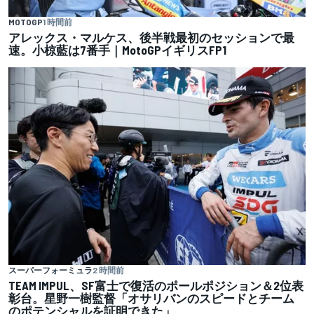
MOTOGP
1 時間前
アレックス・マルケス、後半戦最初のセッションで最
速。小椋藍は7番手｜MotoGPイギリスFP1
スーパーフォーミュラ
2 時間前
TEAM IMPUL、SF富士で復活のポールポジション＆2位表
彰台。星野一樹監督「オサリバンのスピードとチーム
のポテンシャルを証明できた」