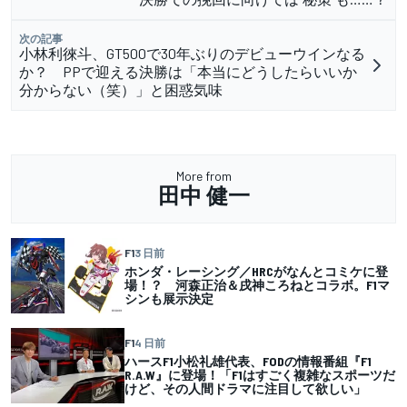
次の記事
小林利徠斗、GT500で30年ぶりのデビューウインなる
か？ PPで迎える決勝は「本当にどうしたらいいか
分からない（笑）」と困惑気味
More from
田中 健一
F1
3 日前
ホンダ・レーシング／HRCがなんとコミケに登
場！？ 河森正治＆戌神ころねとコラボ。F1マ
シンも展示決定
F1
4 日前
ハースF1小松礼雄代表、FODの情報番組『F1
R.A.W』に登場！「F1はすごく複雑なスポーツだ
けど、その人間ドラマに注目して欲しい」