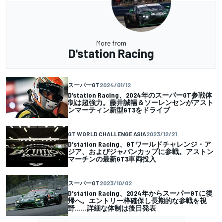
More from
D'station Racing
スーパーGT
2024/01/12
D’station Racing、2024年のスーパーGT参戦体
制は超強力。藤井誠暢＆ソーレンセンがアスト
ンマーティン新型GT3をドライブ
GT WORLD CHALLENGE ASIA
2023/12/21
D'station Racing、GTワールドチャレンジ・ア
ジア、およびジャパンカップに参戦。アストン
マーチンの最新GT3車両投入
スーパーGT
2023/10/02
D'station Racing、2024年からスーパーGTに復
帰へ。エントリー枠確保し長期的な参戦を視
野……詳細な体制は後日発表