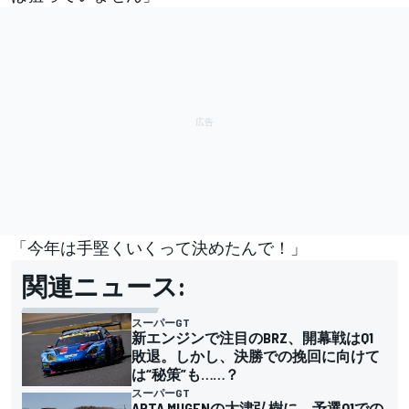
「今年は手堅くいくって決めたんで！」
関連ニュース:
スーパーGT
新エンジンで注目のBRZ、開幕戦はQ1
敗退。しかし、決勝での挽回に向けて
は“秘策”も……？
スーパーGT
ARTA MUGENの大津弘樹に、予選Q1での