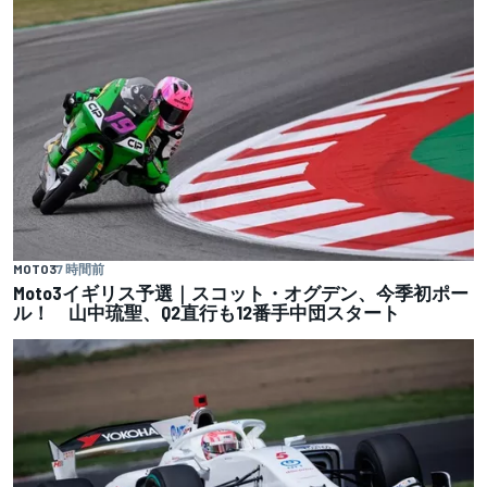
MOTO3
7 時間前
Moto3イギリス予選｜スコット・オグデン、今季初ポー
ル！ 山中琉聖、Q2直行も12番手中団スタート