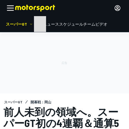
スーパーGT
HOME
ニュース
スケジュール
チーム
ビデオ
スーパーGT
開幕戦：岡山
前人未到の領域へ。スー
パーGT初の4連覇＆通算5