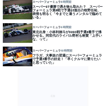
スーパーフォーミュラ
8 時間前
スーパーGT優勝で憑き物も取れた？ スーパー
フォーミュラ第8戦で予選Q3進出の牧野任祐、
表情も明るく「今までと違うメンタルで臨めて
いる」
スーパーフォーミュラ
9 時間前
東北出身・小林利徠斗がSUGO戦予選6番手で沸
かせる。同世代のライバル野村も称賛「上手い
な、って」
スーパーフォーミュラ
10 時間前
フラガ、大事故の翌週にスーパーフォーミュラ
で予選3番手の好走！「早くクルマに乗りたい
と思っていた」