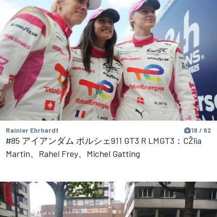
Rainier Ehrhardt
18 / 82
#85 アイアンダム ポルシェ911 GT3 R LMGT3：CŽlia
Martin、Rahel Frey、Michel Gatting