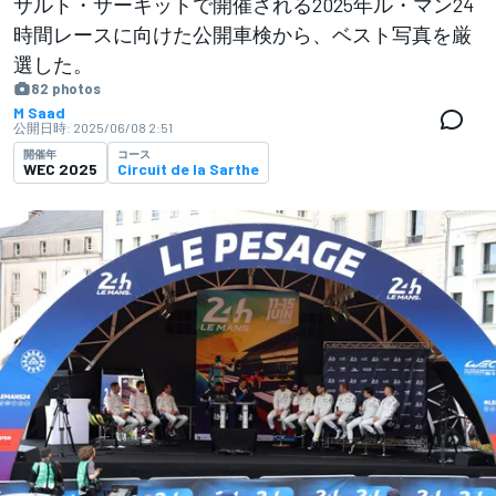
サルト・サーキットで開催される2025年ル・マン24
時間レースに向けた公開車検から、ベスト写真を厳
選した。
82 photos
M Saad
公開日時:
2025/06/08 2:51
開催年
コース
WEC 2025
Circuit de la Sarthe