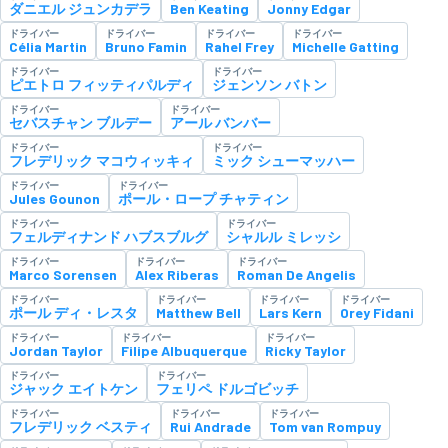
ダニエル ジュンカデラ
Ben Keating
Jonny Edgar
ドライバー
ドライバー
ドライバー
ドライバー
Célia Martin
Bruno Famin
Rahel Frey
Michelle Gatting
ドライバー
ドライバー
ピエトロ フィッティパルディ
ジェンソン バトン
ドライバー
ドライバー
セバスチャン ブルデー
アール バンバー
ドライバー
ドライバー
フレデリック マコウィッキィ
ミック シューマッハー
ドライバー
ドライバー
Jules Gounon
ポール・ロープ チャティン
ドライバー
ドライバー
フェルディナンド ハブスブルグ
シャルル ミレッシ
ドライバー
ドライバー
ドライバー
Marco Sorensen
Alex Riberas
Roman De Angelis
ドライバー
ドライバー
ドライバー
ドライバー
ポール ディ・レスタ
Matthew Bell
Lars Kern
Orey Fidani
ドライバー
ドライバー
ドライバー
Jordan Taylor
Filipe Albuquerque
Ricky Taylor
ドライバー
ドライバー
ジャック エイトケン
フェリペ ドルゴビッチ
ドライバー
ドライバー
ドライバー
フレデリック ベスティ
Rui Andrade
Tom van Rompuy