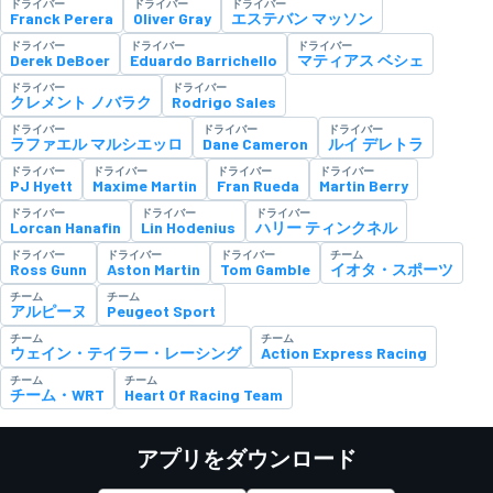
ドライバー
ドライバー
ドライバー
Franck Perera
Oliver Gray
エステバン マッソン
ドライバー
ドライバー
ドライバー
Derek DeBoer
Eduardo Barrichello
マティアス ベシェ
ドライバー
ドライバー
クレメント ノバラク
Rodrigo Sales
ドライバー
ドライバー
ドライバー
ラファエル マルシエッロ
Dane Cameron
ルイ デレトラ
ドライバー
ドライバー
ドライバー
ドライバー
PJ Hyett
Maxime Martin
Fran Rueda
Martin Berry
ドライバー
ドライバー
ドライバー
Lorcan Hanafin
Lin Hodenius
ハリー ティンクネル
ドライバー
ドライバー
ドライバー
チーム
Ross Gunn
Aston Martin
Tom Gamble
イオタ・スポーツ
チーム
チーム
アルピーヌ
Peugeot Sport
チーム
チーム
ウェイン・テイラー・レーシング
Action Express Racing
チーム
チーム
チーム・WRT
Heart Of Racing Team
アプリをダウンロード