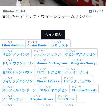
Nikolaz Godet
24 / 82
#311キャデラック・ウィーレンチームメンバー
もっと読む
ドライバー
ドライバー
ドライバー
Lilou Wadoux
Olivier Panis
レネ ラスト
ドライバー
ドライバー
ドライバー
ロビン フラインス
シェルドン リンデ
ケビン マグヌッセン
ドライバー
ドライバー
ドライバー
ドリス ヴァントール
James Cottingham
Gregoire Saucy
ドライバー
ドライバー
ドライバー
セバスチャン バウド
ロバート クビサ
イェ イーフェイ
ドライバー
ドライバー
ドライバー
フィリップ ハンソン
Vincent Vosse
ロイック デュバル
ドライバー
ドライバー
ドライバー
ストフェル バンドーン
マルテ ヤコブセン
Philippe Sinault
ドライバー
ドライバー
ドライバー
ノーマン ナトー
Stephen Grove
Luca Stolz
ドライバー
ドライバー
ドライバー