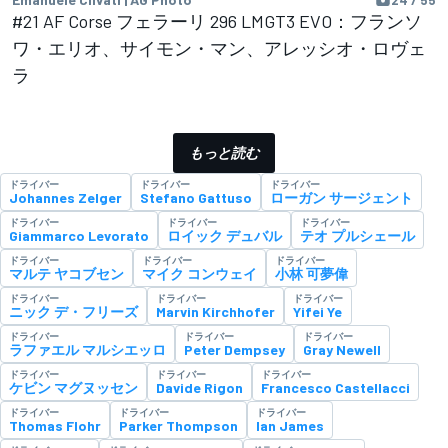
#21 AF Corse フェラーリ 296 LMGT3 EVO：フランソ
ワ・エリオ、サイモン・マン、アレッシオ・ロヴェ
ラ
もっと読む
ドライバー
ドライバー
ドライバー
Johannes Zelger
Stefano Gattuso
ローガン サージェント
ドライバー
ドライバー
ドライバー
Giammarco Levorato
ロイック デュバル
テオ プルシェール
ドライバー
ドライバー
ドライバー
マルテ ヤコブセン
マイク コンウェイ
小林 可夢偉
ドライバー
ドライバー
ドライバー
ニック デ・フリーズ
Marvin Kirchhofer
Yifei Ye
ドライバー
ドライバー
ドライバー
ラファエル マルシエッロ
Peter Dempsey
Gray Newell
ドライバー
ドライバー
ドライバー
ケビン マグヌッセン
Davide Rigon
Francesco Castellacci
ドライバー
ドライバー
ドライバー
Thomas Flohr
Parker Thompson
Ian James