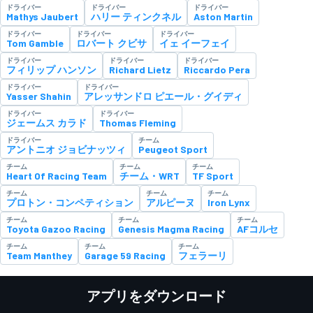
ドライバー
ドライバー
ドライバー
Mathys Jaubert
ハリー ティンクネル
Aston Martin
ドライバー
ドライバー
ドライバー
Tom Gamble
ロバート クビサ
イェ イーフェイ
ドライバー
ドライバー
ドライバー
フィリップ ハンソン
Richard Lietz
Riccardo Pera
ドライバー
ドライバー
Yasser Shahin
アレッサンドロ ピエール・グイディ
ドライバー
ドライバー
ジェームス カラド
Thomas Fleming
ドライバー
チーム
アントニオ ジョビナッツィ
Peugeot Sport
チーム
チーム
チーム
Heart Of Racing Team
チーム・WRT
TF Sport
チーム
チーム
チーム
プロトン・コンペティション
アルピーヌ
Iron Lynx
チーム
チーム
チーム
Toyota Gazoo Racing
Genesis Magma Racing
AFコルセ
チーム
チーム
チーム
Team Manthey
Garage 59 Racing
フェラーリ
アプリをダウンロード