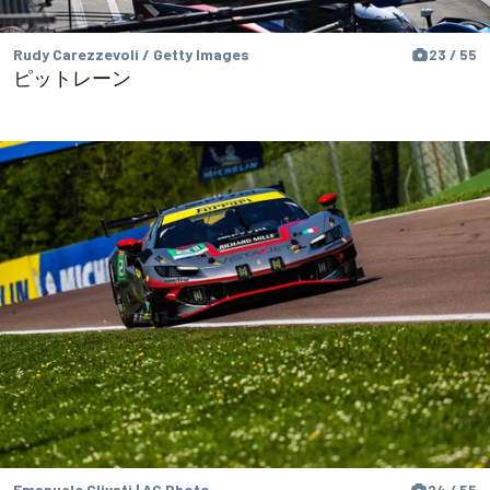
Rudy Carezzevoli / Getty Images
23 / 55
ピットレーン
Emanuele Clivati | AG Photo
24 / 55