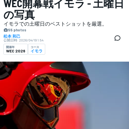
WEC開幕戦イモラ - 土曜日
の写真
イモラでの土曜日のベストショットを厳選。
55 photos
松本 和己
公開日時:
2026/04/19 1:54
開催年
コース
WEC 2026
イモラ