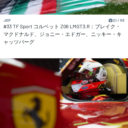
JEP
21 / 55
#33 TF Sport コルベット Z06 LMGT3.R：ブレイク・
マクドナルド、ジョニー・エドガー、ニッキー・キ
ャッツバーグ