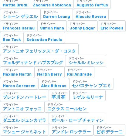
ドライバー
ドライバー
ドライバー
Mattia Drudi
Zacharie Robichon
Augusto Farfus
ドライバー
ドライバー
ドライバー
ショーン ゲラエル
Darren Leung
Alessio Rovera
ドライバー
ドライバー
ドライバー
ドライバー
François Heriau
Simon Mann
Jonny Edgar
Eric Powell
ドライバー
ドライバー
Ben Tuck
Sebastian Priaulx
ドライバー
アントニオ フェリックス・ダ・コスタ
ドライバー
ドライバー
フェルディナンド ハブスブルグ
シャルル ミレッシ
ドライバー
ドライバー
ドライバー
Maxime Martin
Martin Berry
Rui Andrade
ドライバー
ドライバー
ドライバー
Marco Sorensen
Alex Riberas
セバスチャン ブエミ
ドライバー
ドライバー
ドライバー
ブレンドン ハートレー
平川 亮
ミゲル モリーナ
ドライバー
ドライバー
アントニオ フォッコ
ニクラス ニールセン
ドライバー
ドライバー
ダニエル ジュンカデラ
ポール・ロープ チャティン
ドライバー
ドライバー
ドライバー
マシュー ジャミネット
アンドレ ロッテラー
ピポ デラーニ