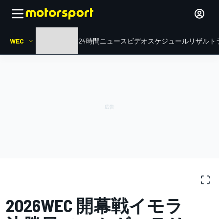
WEC
HOME
ル・マン24時間
ニュース
ビデオ
スケジュール
リザルト
写真ギャラリー
WEC
Imola
2026WEC 開幕戦イモラ