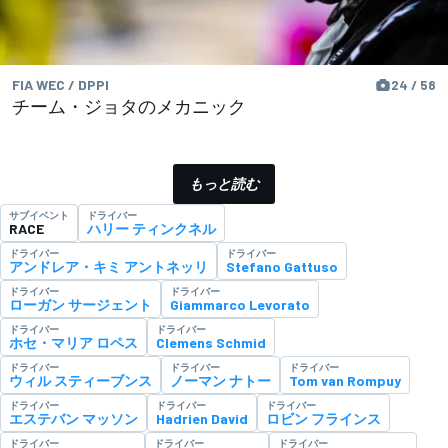
FIA WEC / DPPI
24 / 58
チーム・ジョタのメカニック
もっと読む
サブイベント
ドライバー
RACE
ハリー ティンクネル
ドライバー
ドライバー
アンドレア・キミ アントネッリ
Stefano Gattuso
ドライバー
ドライバー
ローガン サージェント
Giammarco Levorato
ドライバー
ドライバー
ホセ・マリア ロペス
Clemens Schmid
ドライバー
ドライバー
ドライバー
ウィル スティーブンス
ノーマン ナトー
Tom van Rompuy
ドライバー
ドライバー
ドライバー
エステバン マッソン
Hadrien David
ロビン フラインス
ドライバー
ドライバー
ドライバー