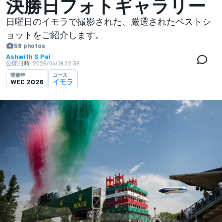
決勝日フォトギャラリー
日曜日のイモラで撮影された、厳選されたベストシ
ョットをご紹介します。
58 photos
Ashwith S Pai
公開日時:
2026/04/19 22:38
開催年
コース
WEC 2026
イモラ