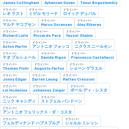
James Cottingham
Ayhancan Guven
Timur Boguslavskiy
ドライバー
ドライバー
ドライバー
レネ ラスト
ミゲル モリーナ
ロイック デュバル
ドライバー
ドライバー
ドライバー
マルテ ヤコブセン
Marco Sorensen
Alex Riberas
ドライバー
ドライバー
ドライバー
Richard Lietz
Riccardo Pera
Yasser Shahin
ドライバー
ドライバー
ドライバー
Aston Martin
アントニオ フォッコ
ニクラス ニールセン
ドライバー
ドライバー
ドライバー
テオ プルシェール
Davide Rigon
Francesco Castellacci
ドライバー
ドライバー
ドライバー
Thomas Flohr
Augusto Farfus
ショーン ゲラエル
ドライバー
ドライバー
ドライバー
Jonny Edgar
Darren Leung
Matteo Cressoni
ドライバー
ドライバー
ドライバー
Lin Hodenius
Johannes Zelger
ポール ディ・レスタ
ドライバー
ドライバー
ニック キャシディ
ストフェル バンドーン
ドライバー
アントニオ フェリックス・ダ・コスタ
ドライバー
ドライバー
フェルディナンド ハブスブルグ
シャルル ミレッシ