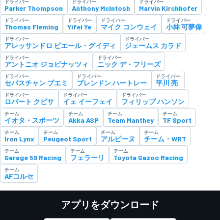
ドライバー
ドライバー
ドライバー
Parker Thompson
Anthony McIntosh
Marvin Kirchhofer
ドライバー
ドライバー
ドライバー
ドライバー
Thomas Fleming
Yifei Ye
マイク コンウェイ
小林 可夢偉
ドライバー
ドライバー
アレッサンドロ ピエール・グイディ
ジェームス カラド
ドライバー
ドライバー
アントニオ ジョビナッツィ
ニック デ・フリーズ
ドライバー
ドライバー
ドライバー
セバスチャン ブエミ
ブレンドン ハートレー
平川 亮
ドライバー
ドライバー
ドライバー
ロバート クビサ
イェ イーフェイ
フィリップ ハンソン
チーム
チーム
チーム
チーム
イオタ・スポーツ
Akka ASP
Team Manthey
TF Sport
チーム
チーム
チーム
チーム
Iron Lynx
Peugeot Sport
アルピーヌ
チーム・WRT
チーム
チーム
チーム
Garage 59 Racing
フェラーリ
Toyota Gazoo Racing
チーム
AFコルセ
アプリをダウンロード