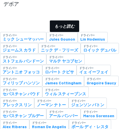
デボア
もっと読む
ドライバー
ドライバー
ドライバー
ミック シューマッハー
Jules Gounon
Lin Hodenius
ドライバー
ドライバー
ドライバー
ジェームス カラド
ニック デ・フリーズ
ロイック デュバル
ドライバー
ドライバー
ストフェル バンドーン
マルテ ヤコブセン
ドライバー
ドライバー
ドライバー
アントニオ フォッコ
ロバート クビサ
イェ イーフェイ
ドライバー
ドライバー
ドライバー
フィリップ ハンソン
James Cottingham
Gregoire Saucy
ドライバー
ドライバー
セバスチャン バウド
ウィル スティーブンス
ドライバー
ドライバー
ドライバー
アレックス リン
ノーマン ナトー
ジェンソン バトン
ドライバー
ドライバー
ドライバー
セバスチャン ブルデー
アール バンバー
Marco Sorensen
ドライバー
ドライバー
ドライバー
Alex Riberas
Roman De Angelis
ポール ディ・レスタ