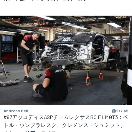
Andreas Beil
21 / 45
#87アッコディスASPチームレクサスRC F LMGT3：ペ
トル・ウンブラレスク、クレメンス・シュミット、