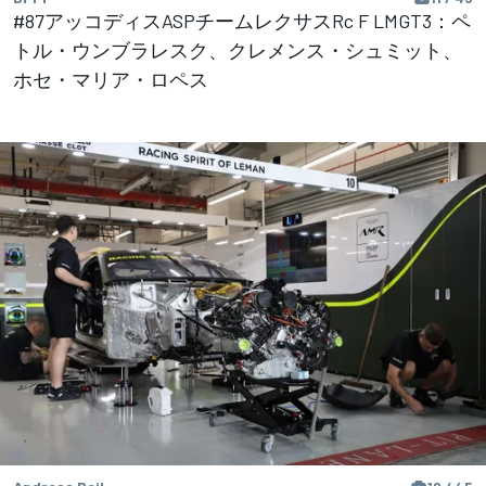
#87アッコディスASPチームレクサスRc F LMGT3：ペ
トル・ウンブラレスク、クレメンス・シュミット、
ホセ・マリア・ロペス