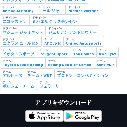
ドライバー
ドライバー
ドライバー
Ahmad Al Harthy
ニール ジャニ
Nicolás Varrone
ドライバー
ドライバー
ニコラス ピノ
ミハエル クリステンセン
ドライバー
ドライバー
マシュー ジャミネット
ジュリアン アンドロウアー
ドライバー
チーム
チーム
ニクラス ニールセン
AFコルセ
United Autosports
チーム
チーム
チーム
チーム
イオタ・スポーツ
Peugeot Sport
Iron Dames
Iron Lynx
チーム
チーム
チーム
Toyota Gazoo Racing
Racing Spirit of Léman
Akka ASP
チーム
チーム
チーム
アルピーヌ
チーム・WRT
プロトン・コンペティション
チーム
チーム
ポルシェ・チーム
フェラーリ
アプリをダウンロード