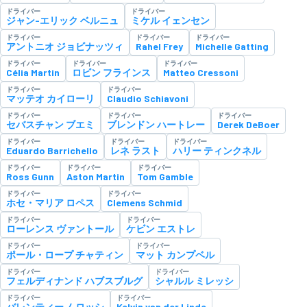
ドライバー
ドライバー
ジャン-エリック ベルニュ
ミケル イェンセン
ドライバー
ドライバー
ドライバー
アントニオ ジョビナッツィ
Rahel Frey
Michelle Gatting
ドライバー
ドライバー
ドライバー
Célia Martin
ロビン フラインス
Matteo Cressoni
ドライバー
ドライバー
マッテオ カイローリ
Claudio Schiavoni
ドライバー
ドライバー
ドライバー
セバスチャン ブエミ
ブレンドン ハートレー
Derek DeBoer
ドライバー
ドライバー
ドライバー
Eduardo Barrichello
レネ ラスト
ハリー ティンクネル
ドライバー
ドライバー
ドライバー
Ross Gunn
Aston Martin
Tom Gamble
ドライバー
ドライバー
ホセ・マリア ロペス
Clemens Schmid
ドライバー
ドライバー
ローレンス ヴァントール
ケビン エストレ
ドライバー
ドライバー
ポール・ロープ チャティン
マット カンプベル
ドライバー
ドライバー
フェルディナンド ハブスブルグ
シャルル ミレッシ
ドライバー
ドライバー
バレンティーノ ロッシ
Kelvin van der Linde