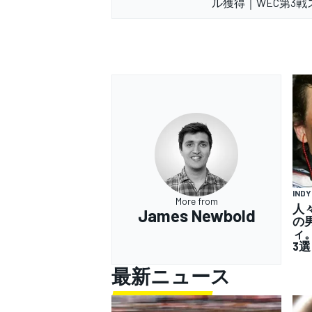
ル獲得｜WEC第3戦
IND
More from
人
James Newbold
の
ィ
3選
最新ニュース