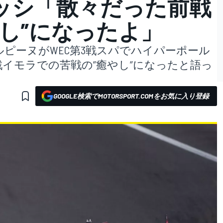
ッシ「散々だった前戦
し”になったよ」
ピーヌがWEC第3戦スパでハイパーポール
イモラでの苦戦の”癒やし”になったと語っ
GOOGLE検索でMOTORSPORT.COMをお気に入り登録