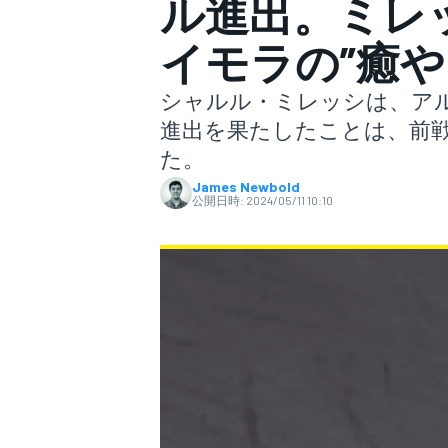
ル進出。ミレ
イモラの”癒や
スーパーフォーミュラ
シャルル・ミレッシは、アル
進出を果たしたことは、前戦
た。
James Newbold
公開日時:
2024/05/11 10:10
スーパーGT