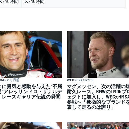
スパ6時間
スパ6時間
YCAR
2 ヵ月前
WEC
2024/12/05
々に勇気と感動を与えた“不屈
マグヌッセン、次の活躍の
男”アレッサンドロ・ザナルデ
耐久レース。BMWのLMDhプ
。レースキャリア伝説の瞬間
ェクトに加入し、WECかIMS
参戦へ「象徴的なブランド
表して走るのは誇り」