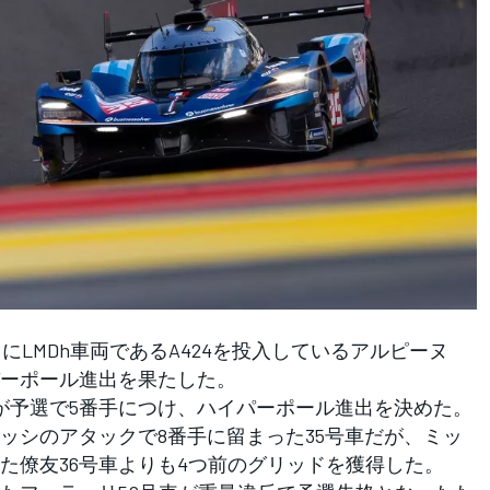
LMDh車両であるA424を投入しているアルピーヌ
パーポール進出を果たした。
が予選で5番手につけ、ハイパーポール進出を決めた。
ッシのアタックで8番手に留まった35号車だが、ミッ
た僚友36号車よりも4つ前のグリッドを獲得した。