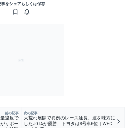
記事をシェアもしくは保存
前の記事
次の記事
重量違反で
大荒れ展開で異例のレース延長。運を味方に
上がりポー
したJOTAが優勝、トヨタは8号車6位｜WEC