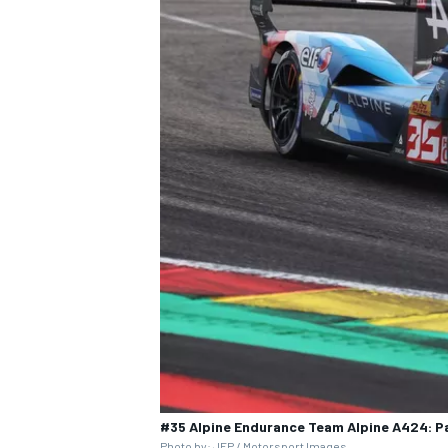
#35 Alpine Endurance Team Alpine A424: Pa
すべてのカテゴリー
Photo by: JEP /
Motorsport Images