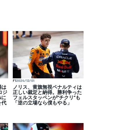
F1
2024/12/01
場は
ノリス、黄旗無視ペナルティは
ロジ
正しい裁定と納得。勝利争った
Aに
フェルスタッペンが“チクリ”も
を代
「逆の立場なら僕もやる」