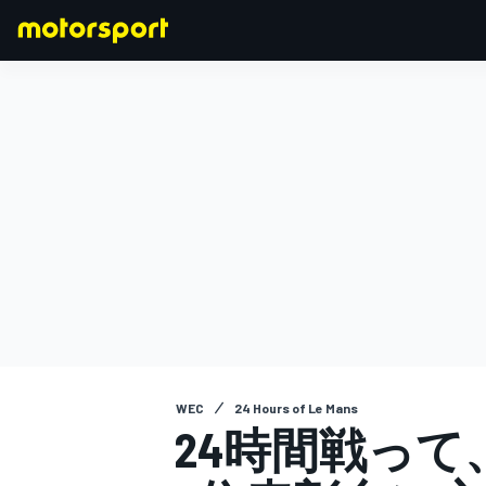
F1
MOTOGP
WEC
24 Hours of Le Mans
24時間戦って、