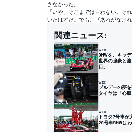
さなかった。
「いや、そこまでは言わない。それ
いたはずだ。でも、『あれがなけれ
関連ニュース:
WEC
BMWを、キャ
世界の強豪と渡
目」
WEC
ブルデーの夢を
タイヤは「心臓
WEC
トヨタ7号車が
20号車BMWは