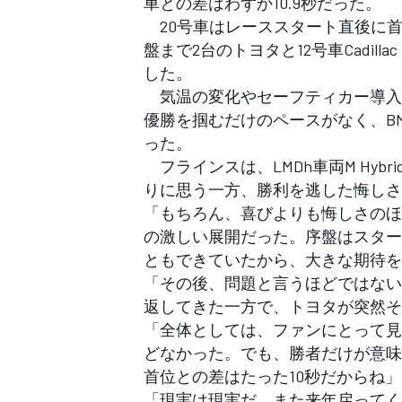
車との差はわずか10.9秒だった。
フォーミュラE
20号車はレーススタート直後に首
盤まで2台のトヨタと12号車Cadilla
した。
気温の変化やセーフティカー導入
優勝を掴むだけのペースがなく、BM
った。
フラインスは、LMDh車両M Hyb
りに思う一方、勝利を逃した悔しさ
「もちろん、喜びよりも悔しさのほ
の激しい展開だった。序盤はスター
ともできていたから、大きな期待を
「その後、問題と言うほどではない
返してきた一方で、トヨタが突然そ
「全体としては、ファンにとって見
どなかった。でも、勝者だけが意味
首位との差はたった10秒だからね」
「現実は現実だ。また来年戻ってく