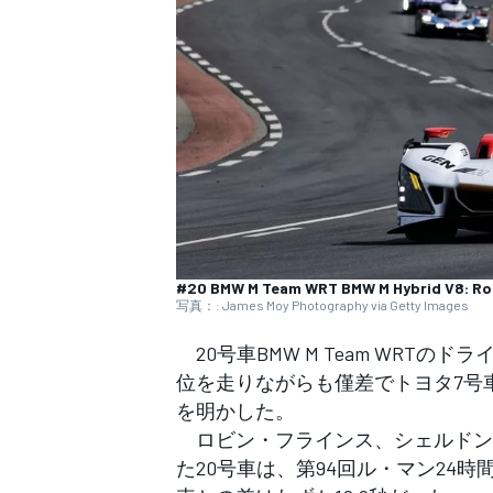
WEC
#20 BMW M Team WRT BMW M Hybrid V8: Robi
写真：: James Moy Photography via Getty Images
20号車BMW M Team WRT
位を走りながらも僅差でトヨタ7号
を明かした。
ロビン・フラインス、シェルドン
た20号車は、第94回ル・マン24