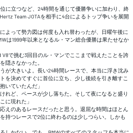
位に立つなど、24時間を通じて優勝争いに加わり、終
c Hertz Team JOTAを相手に4台によるトップ争いを展開
によって勢力図は何度も入れ替わったが、日曜午後に
Wは1999年以来となるル・マン総合優勝は果たせなか
rid V8で挑む3回目のル・マンでここまで戦えたことを誇
を隠さなかった。
うが大きいよ。長い24時間レースで、本当に浮き沈み
トを決めてすぐに首位に立ち、少し後続を引き離すこ
抱いていたんだ」
けれど、ペースが少し落ちた。そして夜になると盛り
こに現れた」
応えのあるレースだったと思う。退屈な時間はほとん
を持つレースで2位に終わるのは少しつらい。しかも
るしかない。でも、BMWのすべてのスタッフを本当に