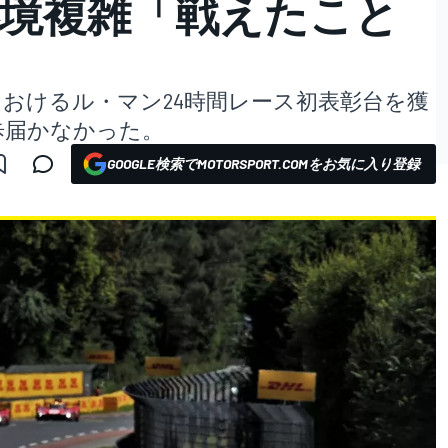
心境複雑「戦えたこと
」
におけるル・マン24時間レース初表彰台を獲
歩届かなかった。
GOOGLE検索でMOTORSPORT.COMをお気に入り登録