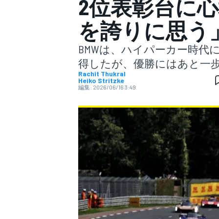
2位表彰台に
を誇りに思う
スーパーフォーミュラ
BMWは、ハイパーカー時代
得したが、優勝にはあと一
Rachit Thukral
Heiko Stritzke
編集:
2026/06/16 3:49
スーパーGT