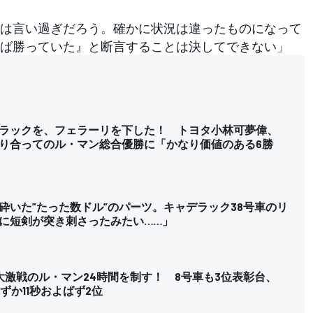
は言い過ぎだろう。確かに状況は違ったものになって
ば勝っていた』と断言することは決してできない」
デラックを、フェラーリを下した！ トヨタ小林可夢偉、
り合ってのル・マン総合優勝に「かなり価値のある6勝
砕いた”たった数ドル”のパーツ。キャデラック38号車のリ
に短剣が突き刺さったみたい……」
大激戦のル・マン24時間を制す！ 8号車も3位表彰台、
わずか11秒およばず2位