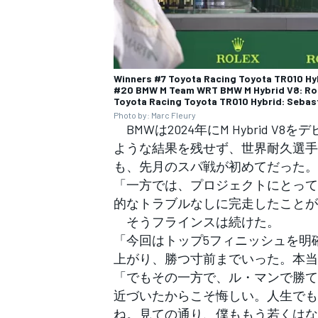
Winners #7 Toyota Racing Toyota TR010 Hyb
#20 BMW M Team WRT BMW M Hybrid V8: Robin
Toyota Racing Toyota TR010 Hybrid: Sebast
Photo by: Marc Fleury
BMWは2024年にM Hybrid 
ような結果を残せず、世界耐久選手
も、先月のスパ戦が初めてだった。
「一方では、プロジェクトにとって
的なトラブルなしに完走したことが
そうフラインスは続けた。
「今回はトップ5フィニッシュを明
上がり、勝つ寸前までいった。本当
「でもその一方で、ル・マンで勝て
近づいたからこそ悔しい。人生でも
ね。見ての通り、僕ももう若くはな