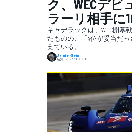
ク、WECデビ
ラーリ相手に
スーパーフォーミュラ
キャデラックは、WEC開幕戦
たものの、「4位が妥当だ
えている。
Jamie Klein
編集:
2023/03/18 10:55
スーパーGT