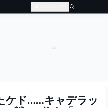
全てのシリーズ
たケド……キャデラッ