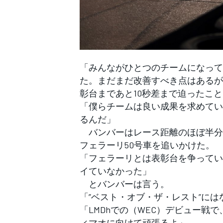
「みんながひとつのチームになって
た。まだまだ改善すべき点はあるが
彰台まであと10秒差まで迫ったこ
「僕らチームは良い成果を求めてい
るんだ」
バンバーはレース距離のほぼ半分で
フェラーリ50号車を追いかけた。
「フェラーリとは表彰台を争ってい
イていなかった」
とバンバーは言う。
「”ベスト・オブ・ザ・レスト”に
「LMDhでの（WEC）デビュー
ィマオに向けて頑張るよ」