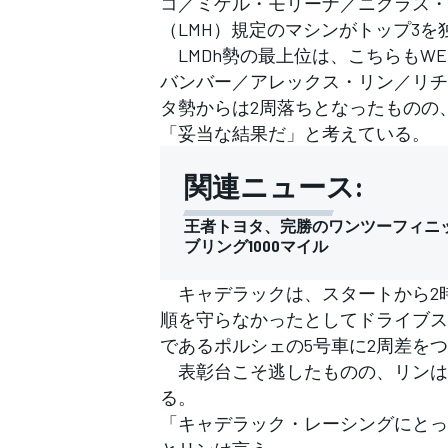
コ／ミゲル・モリーナ／ニクラス・
フォーミュラE
（LMH）規定のマシンがトップ3を
LMDh勢の最上位は、こちらもW
バンバー／アレックス・リン／リチ
タ勢からは2周落ちとなったものの
「妥当な結果だ」と考えている。
関連ニュース:
王者トヨタ、完勝のワンツーフィニ
ブリング1000マイル
キャデラックは、スタートから2
順を守らなかったとしてドライブス
であるポルシェの5号車に2周差を
表彰台こそ逃したものの、リンは
る。
「キャデラック・レーシングにとっ