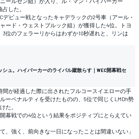
ニールセン組）が入り、ル・マン・ハイパーカー
独占した。
ECデビュー戦となったキャデラックの2号車（アール・
ャード・ウェストブルック組）が獲得した4位。トヨ
、3位のフェラーリからはわずか10秒遅れと、リンは
ッシュ。ハイパーカーのライバル蹴散らす｜WEC開幕戦セ
時間が経過した際に出されたフルコースイエローの手
ルーペナルティを受けたものの、5位で同じくLMDh勢
つけた。
開幕戦での4位という結果をポジティブにとらえてい
て、強く、前向きな一日になったことは間違いない」