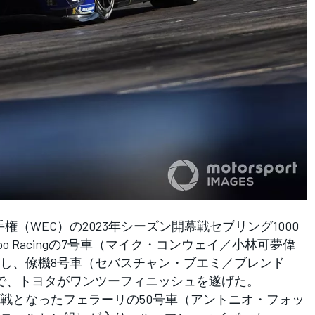
（WEC）の2023年シーズン開幕戦セブリング1000
zoo Racingの7号車（マイク・コンウェイ／小林可夢偉
し、僚機8号車（セバスチャン・ブエミ／ブレンド
で、トヨタがワンツーフィニッシュを遂げた。
戦となったフェラーリの50号車（アントニオ・フォッ