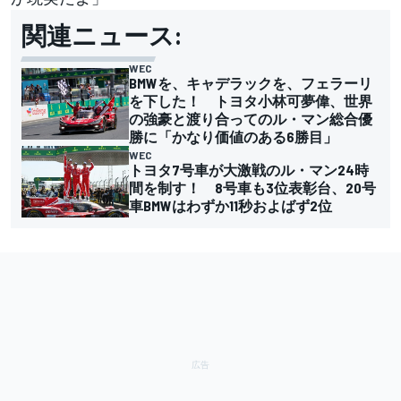
関連ニュース:
WEC
BMWを、キャデラックを、フェラーリ
を下した！ トヨタ小林可夢偉、世界
の強豪と渡り合ってのル・マン総合優
勝に「かなり価値のある6勝目」
WEC
トヨタ7号車が大激戦のル・マン24時
間を制す！ 8号車も3位表彰台、20号
車BMWはわずか11秒およばず2位