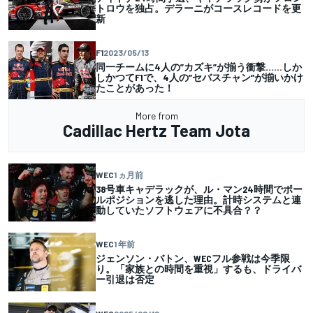
トロウを独占。デラーニがコースレコードを更
新
F1
2023/05/13
同一チームに4人の”カズキ”が揃う衝撃……しか
しかつてF1で、4人の”セバスチャン”が揃いかけ
たことがあった！
More from
Cadillac Hertz Team Jota
WEC
1 ヵ月前
38号車キャデラックが、ル・マン24時間でポー
ルポジションを逃した理由。計時システムと連
動していたソフトウェアに不具合？？
WEC
1 年前
ジェンソン・バトン、WECフル参戦は今季限
り。「家族との時間を重視」するも、ドライバ
ー引退は否定