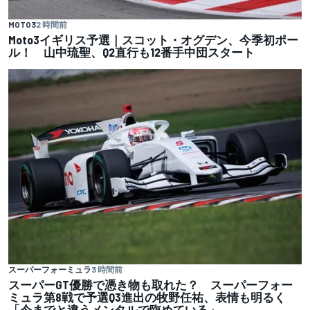
MOTO3
2 時間前
Moto3イギリス予選｜スコット・オグデン、今季初ポー
ル！ 山中琉聖、Q2直行も12番手中団スタート
スーパーフォーミュラ
3 時間前
スーパーGT優勝で憑き物も取れた？ スーパーフォー
ミュラ第8戦で予選Q3進出の牧野任祐、表情も明るく
「今までと違うメンタルで臨めている」