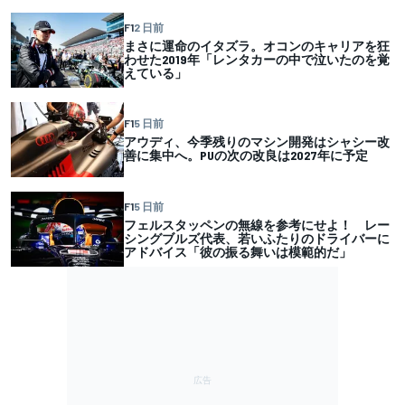
F1
2 日前
まさに運命のイタズラ。オコンのキャリアを狂
わせた2019年「レンタカーの中で泣いたのを覚
えている」
F1
5 日前
アウディ、今季残りのマシン開発はシャシー改
善に集中へ。PUの次の改良は2027年に予定
F1
5 日前
フェルスタッペンの無線を参考にせよ！ レー
シングブルズ代表、若いふたりのドライバーに
アドバイス「彼の振る舞いは模範的だ」