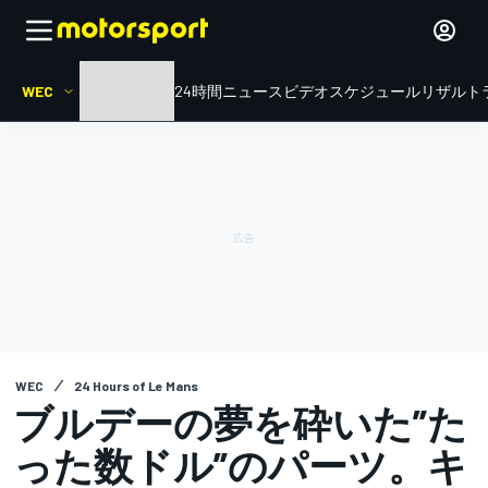
WEC
HOME
ル・マン24時間
ニュース
ビデオ
スケジュール
リザルト
WEC
24 Hours of Le Mans
ブルデーの夢を砕いた”た
った数ドル”のパーツ。キ