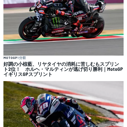
MOTOGP
1 分前
好調の小椋藍、リヤタイヤの消耗に苦しむもスプリン
ト2位！ ホルヘ・マルティンが逃げ切り勝利｜MotoGP
イギリスGPスプリント