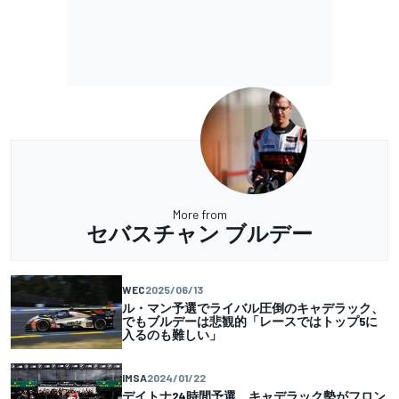
More from
セバスチャン ブルデー
WEC
2025/06/13
ル・マン予選でライバル圧倒のキャデラック、
でもブルデーは悲観的「レースではトップ5に
入るのも難しい」
IMSA
2024/01/22
デイトナ24時間予選、キャデラック勢がフロン