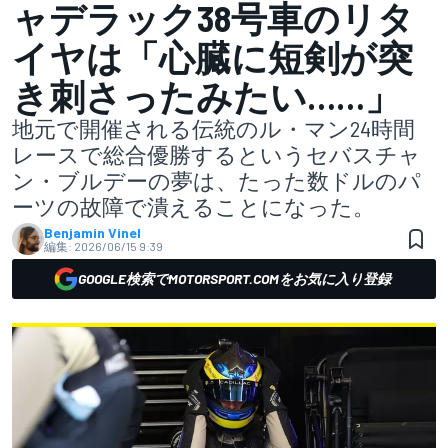
ャデラック38号車のリタ
イヤは「心臓に短剣が突
き刺さったみたい……」
地元で開催される伝統のル・マン24時間
レースで総合優勝するというセバスチャ
ン・ブルデーの夢は、たった数ドルのパ
ーツの故障で潰えることになった。
Benjamin Vinel
編集:
2026/06/15 9:39
GOOGLE検索でMOTORSPORT.COMをお気に入り登録