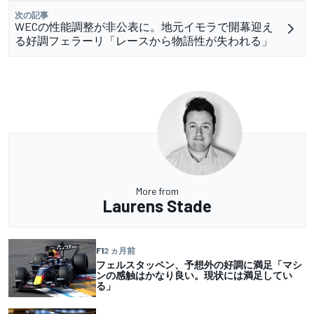
次の記事
WECの性能調整が非公表に。地元イモラで開幕迎え
る好調フェラーリ「レースから物語性が失われる」
More from
Laurens Stade
F1
2 ヵ月前
フェルスタッペン、予想外の好調に満足「マシ
ンの感触はかなり良い。現状には満足してい
る」