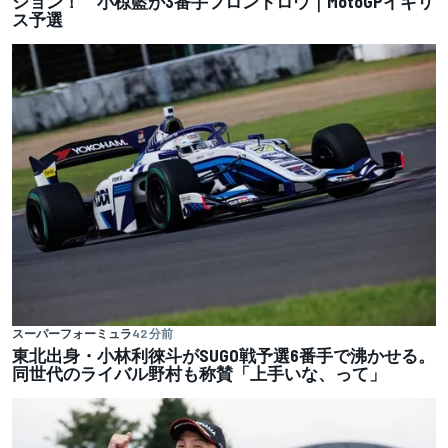
ション！ 小椋藍が3番手フロントロウ｜MotoGPイギリ
ス予選
スーパーフォーミュラ
42 分前
東北出身・小林利徠斗がSUGO戦予選6番手で沸かせる。
同世代のライバル野村も称賛「上手いな、って」