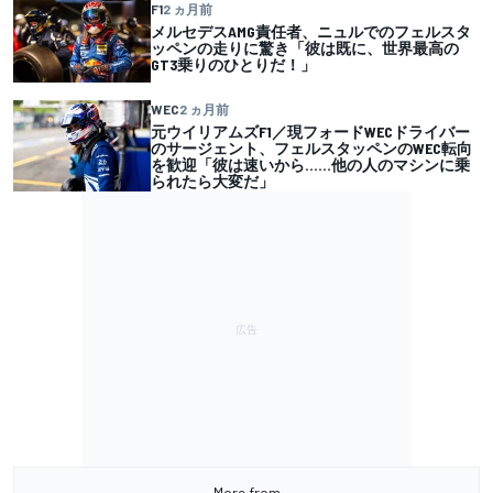
F1
2 ヵ月前
メルセデスAMG責任者、ニュルでのフェルスタ
ッペンの走りに驚き「彼は既に、世界最高の
GT3乗りのひとりだ！」
WEC
2 ヵ月前
元ウイリアムズF1／現フォードWECドライバー
のサージェント、フェルスタッペンのWEC転向
を歓迎「彼は速いから……他の人のマシンに乗
られたら大変だ」
More from