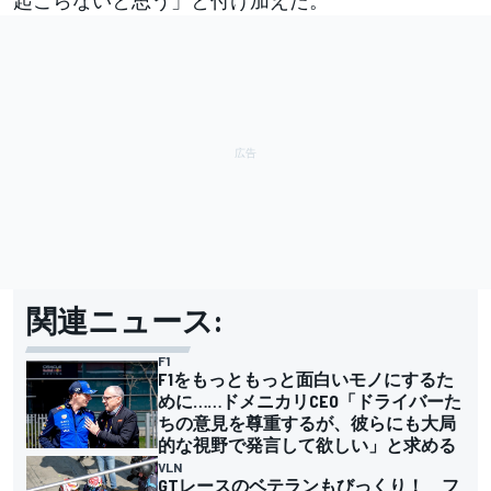
関連ニュース:
F1
F1をもっともっと面白いモノにするた
めに……ドメニカリCEO「ドライバーた
ちの意見を尊重するが、彼らにも大局
的な視野で発言して欲しい」と求める
VLN
GTレースのベテランもびっくり！ フ