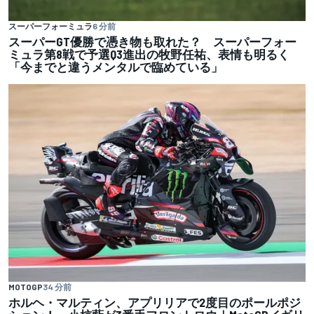
スーパーフォーミュラ
6 分前
スーパーGT優勝で憑き物も取れた？ スーパーフォー
ミュラ第8戦で予選Q3進出の牧野任祐、表情も明るく
「今までと違うメンタルで臨めている」
MOTOGP
34 分前
ホルヘ・マルティン、アプリリアで2度目のポールポジ