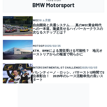
BMW Motorsport
WEC
10 ヵ月前
自由開発と共通システム……真のWEC黄金時代
への一本道。隆盛見せるハイパーカークラスの
次なるステップとは？
MOTOGP
2025/02/25
KTM、BMWによる買収受ける可能性？ 地元オ
ーストリアからの報道で明らかに
INTERCONTINENTAL GT CHALLENGE
2025/02/03
バレンティーノ・ロッシ、バサースト12時間で2
位表彰台！ 2025年のレース活動幸先の良いス
タート