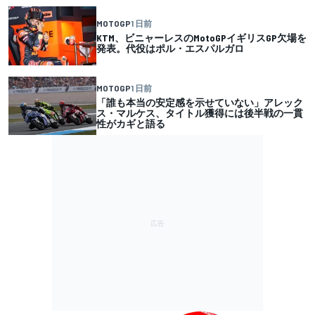
MOTOGP
1 日前
KTM、ビニャーレスのMotoGPイギリスGP欠場を
発表。代役はポル・エスパルガロ
MOTOGP
1 日前
「誰も本当の安定感を示せていない」アレック
ス・マルケス、タイトル獲得には後半戦の一貫
性がカギと語る