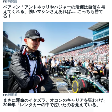
F1
3 時間前
ベアマン「アントネッリやハジャーの活躍は自信を与
えてくれる」強いマシンさえあれば……こっちも勝て
る！
F1
4 時間前
まさに運命のイタズラ。オコンのキャリアを狂わせた
2019年「レンタカーの中で泣いたのを覚えている」