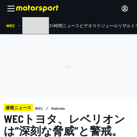
WEC
HOME
ル・マン24時間
ニュース
ビデオ
スケジュール
リザルト
速報ニュース
WEC
Bahrain
WECトヨタ、レベリオン
は”深刻な脅威”と警戒。