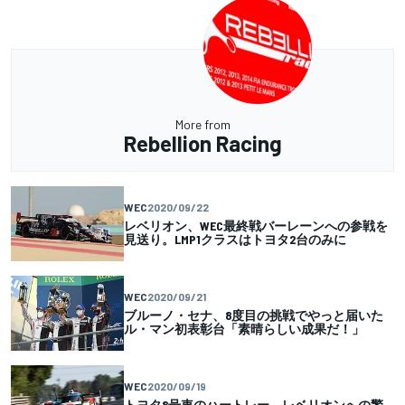
More from
Rebellion Racing
WEC
2020/09/22
レベリオン、WEC最終戦バーレーンへの参戦を
見送り。LMP1クラスはトヨタ2台のみに
WEC
2020/09/21
ブルーノ・セナ、8度目の挑戦でやっと届いた
ル・マン初表彰台「素晴らしい成果だ！」
WEC
2020/09/19
トヨタ8号車のハートレー、レベリオンへの警